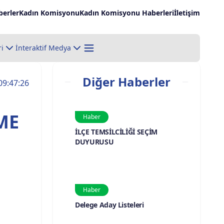
erler
Kadın Komisyonu
Kadın Komisyonu Haberleri
İletişim
ri
İnteraktif Medya
Diğer Haberler
09:47:26
ME
Haber
İLÇE TEMSİLCİLİĞİ SEÇİM
DUYURUSU
Haber
Delege Aday Listeleri