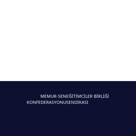
MEMUR-SEN
EĞİTİMCİLER BİRLİĞİ
KONFEDERASYONU
SENDİKASI