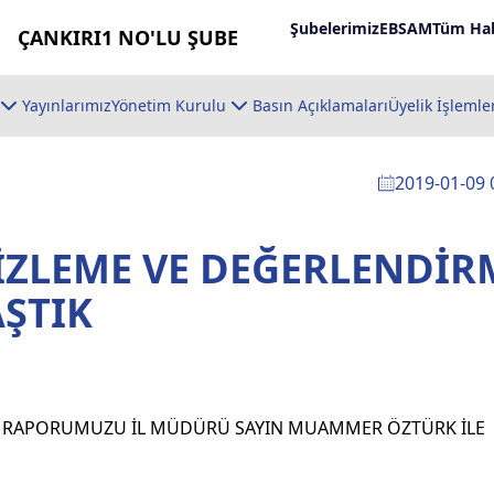
Şubelerimiz
EBSAM
Tüm Hab
ÇANKIRI1 NO'LU ŞUBE
Yayınlarımız
Yönetim Kurulu
Basın Açıklamaları
Üyelik İşlemle
2019-01-09 
 İZLEME VE DEĞERLENDİR
ŞTIK
ME RAPORUMUZU İL MÜDÜRÜ SAYIN MUAMMER ÖZTÜRK İLE