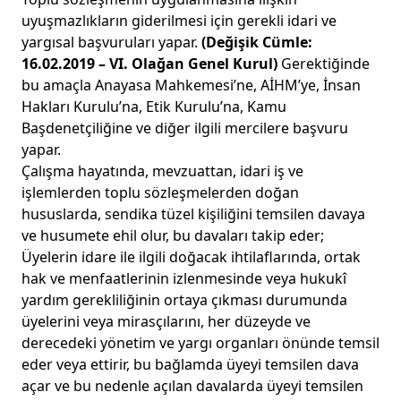
uyuşmazlıkların giderilmesi için gerekli idari ve
yargısal başvuruları yapar.
(Değişik Cümle:
16.02.2019 – VI. Olağan Genel Kurul)
Gerektiğinde
bu amaçla Anayasa Mahkemesi’ne, AİHM’ye, İnsan
Hakları Kurulu’na, Etik Kurulu’na, Kamu
Başdenetçiliğine ve diğer ilgili mercilere başvuru
yapar.
Çalışma hayatında, mevzuattan, idari iş ve
işlemlerden toplu sözleşmelerden doğan
hususlarda, sendika tüzel kişiliğini temsilen davaya
ve husumete ehil olur, bu davaları takip eder;
Üyelerin idare ile ilgili doğacak ihtilaflarında, ortak
hak ve menfaatlerinin izlenmesinde veya hukukî
yardım gerekliliğinin ortaya çıkması durumunda
üyelerini veya mirasçılarını, her düzeyde ve
derecedeki yönetim ve yargı organları önünde temsil
eder veya ettirir, bu bağlamda üyeyi temsilen dava
açar ve bu nedenle açılan davalarda üyeyi temsilen