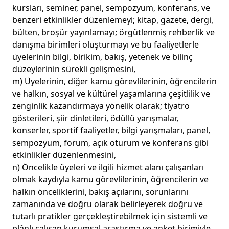
kursları, seminer, panel, sempozyum, konferans, ve
benzeri etkinlikler düzenlemeyi; kitap, gazete, dergi,
bülten, broşür yayınlamayı; örgütlenmiş rehberlik ve
danışma birimleri oluşturmayı ve bu faaliyetlerle
üyelerinin bilgi, birikim, bakış, yetenek ve bilinç
düzeylerinin sürekli gelişmesini,
m) Üyelerinin, diğer kamu görevlilerinin, öğrencilerin
ve halkın, sosyal ve kültürel yaşamlarına çeşitlilik ve
zenginlik kazandırmaya yönelik olarak; tiyatro
gösterileri, şiir dinletileri, ödüllü yarışmalar,
konserler, sportif faaliyetler, bilgi yarışmaları, panel,
sempozyum, forum, açık oturum ve konferans gibi
etkinlikler düzenlenmesini,
n) Öncelikle üyeleri ve ilgili hizmet alanı çalışanları
olmak kaydıyla kamu görevlilerinin, öğrencilerin ve
halkın önceliklerini, bakış açılarını, sorunlarını
zamanında ve doğru olarak belirleyerek doğru ve
tutarlı pratikler gerçekleştirebilmek için sistemli ve
plânlı çalışan kurumsal araştırma ve anket birimiyle