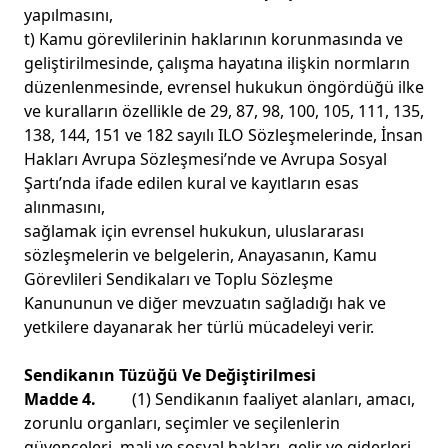
yapılmasını,
t) Kamu görevlilerinin haklarının korunmasında ve
geliştirilmesinde, çalışma hayatına ilişkin normların
düzenlenmesinde, evrensel hukukun öngördüğü ilke
ve kuralların özellikle de 29, 87, 98, 100, 105, 111, 135,
138, 144, 151 ve 182 sayılı ILO Sözleşmelerinde, İnsan
Hakları Avrupa Sözleşmesi’nde ve Avrupa Sosyal
Şartı’nda ifade edilen kural ve kayıtların esas
alınmasını,
sağlamak için evrensel hukukun, uluslararası
sözleşmelerin ve belgelerin, Anayasanın, Kamu
Görevlileri Sendikaları ve Toplu Sözleşme
Kanununun ve diğer mevzuatın sağladığı hak ve
yetkilere dayanarak her türlü mücadeleyi verir.
Sendikanın Tüzüğü Ve Değiştirilmesi
Madde 4.
(1) Sendikanın faaliyet alanları, amacı,
zorunlu organları, seçimler ve seçilenlerin
güvenceleri, mali ve sosyal hakları, gelir ve giderleri,