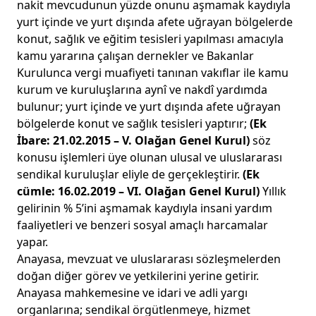
nakit mevcudunun yüzde onunu aşmamak kaydıyla
yurt içinde ve yurt dışında afete uğrayan bölgelerde
konut, sağlık ve eğitim tesisleri yapılması amacıyla
kamu yararına çalışan dernekler ve Bakanlar
Kurulunca vergi muafiyeti tanınan vakıflar ile kamu
kurum ve kuruluşlarına aynî ve nakdî yardımda
bulunur; yurt içinde ve yurt dışında afete uğrayan
bölgelerde konut ve sağlık tesisleri yaptırır;
(Ek
İbare: 21.02.2015 – V. Olağan Genel Kurul)
söz
konusu işlemleri üye olunan ulusal ve uluslararası
sendikal kuruluşlar eliyle de gerçekleştirir.
(Ek
cümle: 16.02.2019 – VI. Olağan Genel Kurul)
Yıllık
gelirinin % 5’ini aşmamak kaydıyla insani yardım
faaliyetleri ve benzeri sosyal amaçlı harcamalar
yapar.
Anayasa, mevzuat ve uluslararası sözleşmelerden
doğan diğer görev ve yetkilerini yerine getirir.
Anayasa mahkemesine ve idari ve adli yargı
organlarına; sendikal örgütlenmeye, hizmet