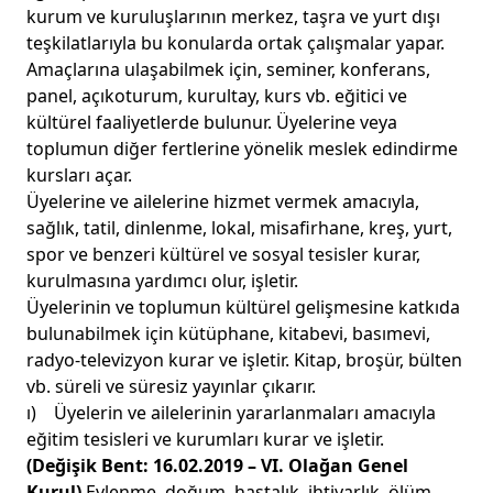
kurum ve kuruluşlarının merkez, taşra ve yurt dışı
teşkilatlarıyla bu konularda ortak çalışmalar yapar.
Amaçlarına ulaşabilmek için, seminer, konferans,
panel, açıkoturum, kurultay, kurs vb. eğitici ve
kültürel faaliyetlerde bulunur. Üyelerine veya
toplumun diğer fertlerine yönelik meslek edindirme
kursları açar.
Üyelerine ve ailelerine hizmet vermek amacıyla,
sağlık, tatil, dinlenme, lokal, misafirhane, kreş, yurt,
spor ve benzeri kültürel ve sosyal tesisler kurar,
kurulmasına yardımcı olur, işletir.
Üyelerinin ve toplumun kültürel gelişmesine katkıda
bulunabilmek için kütüphane, kitabevi, basımevi,
radyo-televizyon kurar ve işletir. Kitap, broşür, bülten
vb. süreli ve süresiz yayınlar çıkarır.
ı) Üyelerin ve ailelerinin yararlanmaları amacıyla
eğitim tesisleri ve kurumları kurar ve işletir.
(Değişik Bent: 16.02.2019 – VI. Olağan Genel
Kurul)
Evlenme, doğum, hastalık, ihtiyarlık, ölüm,