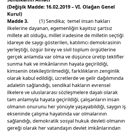
(Değişik Madde: 16.02.2019 – VI. Olağan Genel
Kurul)
Madde 3.
(1) Sendika; temel insan hakları
ilkelerine dayanan, egemenliğin kayıtsız şartsız
millete ait olduğu, millet iradesine de milletin seçtiği
idareye de saygı gösterilen, katılımcı demokrasinin
yerleştiği, özgür birey ve sivil toplum örgütlerine
gerçek anlamda var olma ve düşünce üretip teklifler
sunma hak ve imkânlarının hayata geçirildiği,
kimsenin ötekileştirilmediği, farklılıkların zenginlik
olarak kabul edildiği, ücretlerde ve gelir dağılımında
adaletin sağlandığı, sendikal hakların evrensel
ilkelere ve uluslararası sözleşmelere dayalı olarak
tam anlamıyla hayata geçirildiği, çalışanların insan
olmanın onurunu her yönüyle yaşayabildiği, saygın iş
ekseninde çalışma hayatında var olmalarının
sağlandığı, demokratik sosyal hukuk devleti olmanın
gereği olarak her vatandaşın devlet imkânlarından