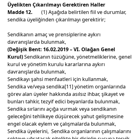
Üyelikten Çıkarılmayı Gerektiren Haller
Madde 12.
(1) Aşağıda belirtilen fiil ve durumlar,
sendika üyeliğinden çıkarılmayı gerektirir;
Sendikanın amaç ve prensiplerine aykırı
davranışlarda bulunmak,
(Değişik Bent: 16.02.2019 – VI. Olağan Genel
Kurul)
Sendikanın tüzüğüne, yönetmeliklerine, genel
kurul ve yönetim kurulu kararlarına aykırı
davranışlarda bulunmak,
Sendikayı şahsi menfaatleri için kullanmak,
Sendika ve/veya sendika
[11]
yönetim organlarında
görev alan üyeler hakkında asılsız ihbar, şikayet ve
bunları tahkir, tezyif edici beyanlarda bulunmak,
Sendika sırlarını açığa vurmak veya sendikanın
geleceğini tehlikeye düşürecek yahut gelişmesine
engel olacak eylem ve çalışmalarda bulunmak,
Sendika üyelerini, Sendika organlarının çalışmalarını
sekteye uğratacak nitelikte bir disiplin suçuna teşvik