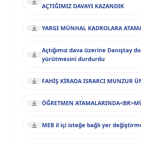
AÇTIĞIMIZ DAVAYI KAZANDIK
YARGI MÜNHAL KADROLARA ATAMA
Açtığımız dava üzerine Danıştay doç
yürütmesini durdurdu
FAHİŞ KİRADA ISRARCI MUNZUR ÜNİ
ÖĞRETMEN ATAMALARINDA<BR>MÜL
MEB il içi isteğe bağlı yer değiştir