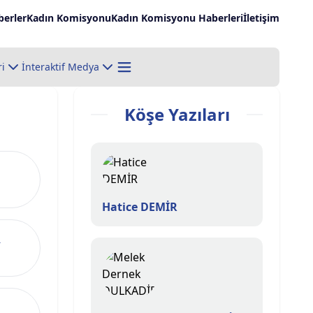
erler
Kadın Komisyonu
Kadın Komisyonu Haberleri
İletişim
ri
İnteraktif Medya
Köşe Yazıları
Hatice DEMİR
R