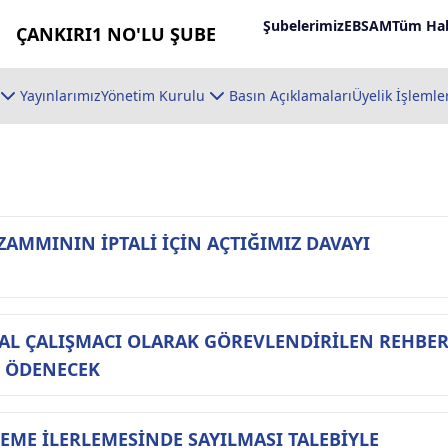
Şubelerimiz
EBSAM
Tüm Hab
ÇANKIRI1 NO'LU ŞUBE
Yayınlarımız
Yönetim Kurulu
Basın Açıklamaları
Üyelik İşlemle
ZAMMININ İPTALİ İÇİN AÇTIĞIMIZ DAVAYI
AL ÇALIŞMACI OLARAK GÖREVLENDİRİLEN REHBE
 ÖDENECEK
EME İLERLEMESİNDE SAYILMASI TALEBİYLE