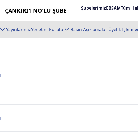
Şubelerimiz
EBSAM
Tüm Hab
ÇANKIRI1 NO'LU ŞUBE
Yayınlarımız
Yönetim Kurulu
Basın Açıklamaları
Üyelik İşlemle
u
u