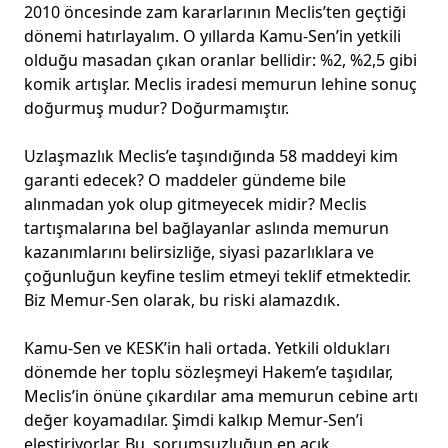
2010 öncesinde zam kararlarının Meclis’ten geçtiği
dönemi hatırlayalım. O yıllarda Kamu-Sen’in yetkili
olduğu masadan çıkan oranlar bellidir: %2, %2,5 gibi
komik artışlar. Meclis iradesi memurun lehine sonuç
doğurmuş mudur? Doğurmamıştır.
Uzlaşmazlık Meclis’e taşındığında 58 maddeyi kim
garanti edecek? O maddeler gündeme bile
alınmadan yok olup gitmeyecek midir? Meclis
tartışmalarına bel bağlayanlar aslında memurun
kazanımlarını belirsizliğe, siyasi pazarlıklara ve
çoğunluğun keyfine teslim etmeyi teklif etmektedir.
Biz Memur-Sen olarak, bu riski alamazdık.
Kamu-Sen ve KESK’in hali ortada. Yetkili oldukları
dönemde her toplu sözleşmeyi Hakem’e taşıdılar,
Meclis’in önüne çıkardılar ama memurun cebine artı
değer koyamadılar. Şimdi kalkıp Memur-Sen’i
eleştiriyorlar. Bu, sorumsuzluğun en açık