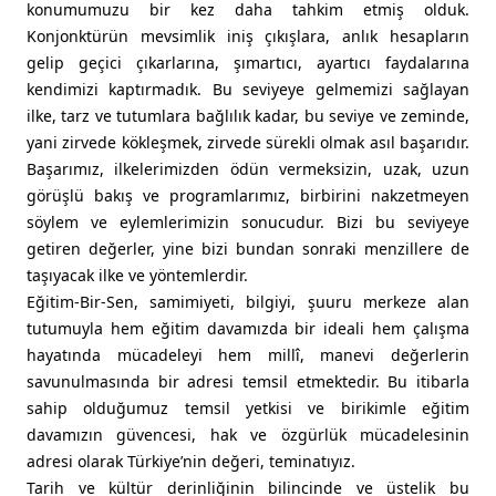
konumumuzu bir kez daha tahkim etmiş olduk.
Konjonktürün mevsimlik iniş çıkışlara, anlık hesapların
gelip geçici çıkarlarına, şımartıcı, ayartıcı faydalarına
kendimizi kaptırmadık. Bu seviyeye gelmemizi sağlayan
ilke, tarz ve tutumlara bağlılık kadar, bu seviye ve zeminde,
yani zirvede kökleşmek, zirvede sürekli olmak asıl başarıdır.
Başarımız, ilkelerimizden ödün vermeksizin, uzak, uzun
görüşlü bakış ve programlarımız, birbirini nakzetmeyen
söylem ve eylemlerimizin sonucudur. Bizi bu seviyeye
getiren değerler, yine bizi bundan sonraki menzillere de
taşıyacak ilke ve yöntemlerdir.
Eğitim-Bir-Sen, samimiyeti, bilgiyi, şuuru merkeze alan
tutumuyla hem eğitim davamızda bir ideali hem çalışma
hayatında mücadeleyi hem millî, manevi değerlerin
savunulmasında bir adresi temsil etmektedir. Bu itibarla
sahip olduğumuz temsil yetkisi ve birikimle eğitim
davamızın güvencesi, hak ve özgürlük mücadelesinin
adresi olarak Türkiye’nin değeri, teminatıyız.
Tarih ve kültür derinliğinin bilincinde ve üstelik bu