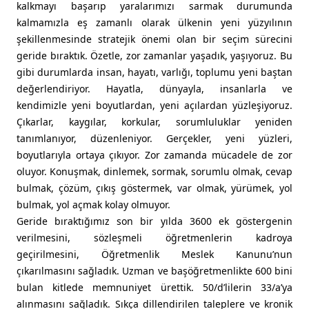
kalkmayı başarıp yaralarımızı sarmak durumunda
kalmamızla eş zamanlı olarak ülkenin yeni yüzyılının
şekillenmesinde stratejik önemi olan bir seçim sürecini
geride bıraktık. Özetle, zor zamanlar yaşadık, yaşıyoruz. Bu
gibi durumlarda insan, hayatı, varlığı, toplumu yeni baştan
değerlendiriyor. Hayatla, dünyayla, insanlarla ve
kendimizle yeni boyutlardan, yeni açılardan yüzleşiyoruz.
Çıkarlar, kaygılar, korkular, sorumluluklar yeniden
tanımlanıyor, düzenleniyor. Gerçekler, yeni yüzleri,
boyutlarıyla ortaya çıkıyor. Zor zamanda mücadele de zor
oluyor. Konuşmak, dinlemek, sormak, sorumlu olmak, cevap
bulmak, çözüm, çıkış göstermek, var olmak, yürümek, yol
bulmak, yol açmak kolay olmuyor.
Geride bıraktığımız son bir yılda 3600 ek göstergenin
verilmesini, sözleşmeli öğretmenlerin kadroya
geçirilmesini, Öğretmenlik Meslek Kanunu’nun
çıkarılmasını sağladık. Uzman ve başöğretmenlikte 600 bini
bulan kitlede memnuniyet ürettik. 50/d’lilerin 33/a’ya
alınmasını sağladık. Sıkça dillendirilen taleplere ve kronik