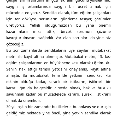
çalışanlarının sorunlarını çözmek, alım gücünü yükseltmek,
saygın iş ortamlarında saygın bir ücret almak için
mücadele ediyoruz. Sendika olarak, tüm eğitim çalışanları
için ter döküyor, sorunlarını gündeme taşıyor, çözümler
üretiyoruz. Yetkili olduğumuzdan bu yana önemli
kazanımlara imza attık, birçok sorunun çözüme
kavuşturulmasını sağladık. Var olan sorunları da yine biz
çözeceğiz.
Bu zor zamanlarda sendikaların üye sayıları mutabakat
metni ile kayıt altına alınmıştır. Mutabakat metni, 13. kez
eğitim çalışanlarının en büyük sendikası olarak Eğitim-Bir-
Sen’in hak ettiği temsil yetkisini onaylamış, kayıt altına
almıştır. Bu mutabakat, temsilde yetkinin, sendikacılıkta
etkinin olduğu kadar, kararlı bir istikrarın, istikrarlı bir
kararlılığın da belgesidir. Zirvede olmak, hak ve hukuku
savunmak kadar bu mücadelede kararlı, sürekli, istikrarlı
olmak da önemlidir.
30 yılı aşkın bir zamandır bu ilkelerle bu anlayış ve duruşla
geldiğimiz noktada yine öncü, yine yetkin sendika olarak