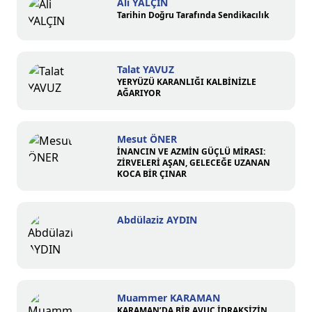
Ali YALÇIN
Tarihin Doğru Tarafında Sendikacılık
Talat YAVUZ
YERYÜZÜ KARANLIĞI KALBİNİZLE
AĞARIYOR
Mesut ÖNER
İNANCIN VE AZMİN GÜÇLÜ MİRASI:
ZİRVELERİ AŞAN, GELECEĞE UZANAN
KOCA BİR ÇINAR
Abdülaziz AYDIN
Muammer KARAMAN
KARAMAN’DA BİR AVUÇ İDRAKSİZİN