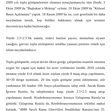
2009 yılı toplu görüşmelerinin olumsuz sonuçlanmasıyla; tüm illerde, 3
Ekim 2009’da “Başbakan’a Mektup” eylemi, 10 Ekim 2009’da “Kitlesel
Basın Açıklaması” yaptık. 18 Kasım 2009’da ise, yurt genelinde bir daha
meydanlara inerek, hep birlikte hakkımızı almak için sesimizi
duyuruncaya kadar haykıracağız.
Yüzde 2.5+2.5’lik zammı, tedavi katılım payını, memurlara siyaset
yasağını, grevsiz toplu sözleşmesiz sendika yasasını protesto etmek için
tekrar meydanlardayız.
Toplu görüşmede, sosyal devlet ilkesi gereği, çalışanlara insanlık onuruna
uygun bir yaşam için makul bir ücret verilmesini istedik. 2010 yılında
memura yüzde 4+4 olmak üzere toplam yüzde 8 maaş artışı yapılmasını,
30+30 denge tazminatı, 20 lira toplu görüşme primi ödenmesini, aile
yardımının 84 liradan 100 liraya çıkarılmasını talep ettik. Ancak Kamu
İşveren Kurulu, bu taleplerimize karşı yüzde 2.5+2.5 maaş artışı
yapılmasını önerdi. Konfederasyonumuz konuyu Uzlaştırma Kurulu’na
götürdü. Uzlaştırma Kurulu da, Konfederasyonumuzun teklifini makul
bularak, “4688 Sayılı Kamu Görevlileri Sendikaları Kanunu’nun 35.