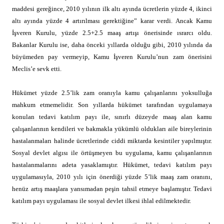
maddesi gereğince, 2010 yılının ilk altı ayında ücretlerin yüzde 4, ikinci
altı ayında yüzde 4 artırılması gerektiğine” karar verdi. Ancak Kamu
İşveren Kurulu, yüzde 2.5+2.5 maaş artışı önerisinde ısrarcı oldu.
Bakanlar Kurulu ise, daha önceki yıllarda olduğu gibi, 2010 yılında da
büyümeden pay vermeyip, Kamu İşveren Kurulu’nun zam önerisini
Meclis’e sevk etti.
Hükümet yüzde 2.5’lik zam oranıyla kamu çalışanlarını yoksulluğa
mahkum etmemelidir. Son yıllarda hükümet tarafından uygulamaya
konulan tedavi katılım payı ile, sınırlı düzeyde maaş alan kamu
çalışanlarının kendileri ve bakmakla yükümlü oldukları aile bireylerinin
hastalanmaları halinde ücretlerinde ciddi miktarda kesintiler yapılmıştır.
Sosyal devlet algısı ile örtüşmeyen bu uygulama, kamu çalışanlarının
hastalanmalarını adeta yasaklamıştır. Hükümet, tedavi katılım payı
uygulamasıyla, 2010 yılı için önerdiği yüzde 5’lik maaş zam oranını,
henüz artış maaşlara yansımadan peşin tahsil etmeye başlamıştır. Tedavi
katılım payı uygulaması ile sosyal devlet ilkesi ihlal edilmektedir.