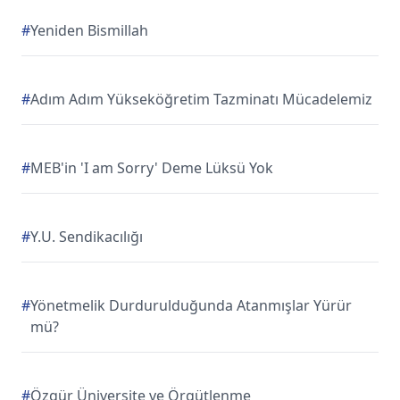
#
Yeniden Bismillah
#
Adım Adım Yükseköğretim Tazminatı Mücadelemiz
#
MEB'in 'I am Sorry' Deme Lüksü Yok
#
Y.U. Sendikacılığı
#
Yönetmelik Durdurulduğunda Atanmışlar Yürür
mü?
#
Özgür Üniversite ve Örgütlenme