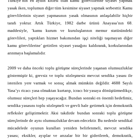
Türkiye’nin en aydın kitlesi olan kamu görevlilerine siyaset yapmak
yasak iken, toplumun diğer tüm kesimine siyaset yapmak serbesttir. Kamu
görevlilerinin siyaset yapmasının yasak olmasının anlaşılabilir hiçbir
tarafı yoktur. Artık Türkiye, 1982 darbe ürünü Anayasa’nın 68.
maddesiyle, ‘kamu kurum ve kuruluşlarının memur statüsündeki
görevlileri, yaptıkları hizmet bakımından işçi niteliği taşımayan diğer
kamu görevlilerine’ getirilen siyaset yasağını kaldırarak, korkularından
arınmaya başlamalıdır.
2009 ve daha önceki toplu görüşme süreçlerinde yaşanan olumsuzluklar
göstermiştir ki, grevsiz ve toplu sözleşmesiz mevcut sendika yasası ile
istenilen yere varmak ve sonuç almak mümkün değildir. 4688 Sayılı
Yasa’yı ricacı yasa olmaktan kurtarıp, icracı bir yasaya dönüştürmedikçe,
olumsuz süreçleri hep yaşayacağız. Bundan sonraki en önemli hedefimiz,
sendika yasasını toplu sözleşmeli ve grevli hale getirmek için demokratik
refleksler geliştirmektir. Aksi takdirde bundan sonraki toplu görüşme
süreçlerinde de aynı olumsuzluklar devam edecektir. Bu nedenle sendikal
mücadelede oyunun kuralları yeniden belirlenmeli, mevcut sendika
yasası; eksikler, ayıplar ve arızalar bir bir giderilerek, demokratik,