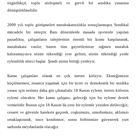
özgürlükçü, toplu sözleşmeli ve grevli bir sendika yasasına
dönüştürülmelidir.
2009 yılı toplu görüşmeleri mutabakatsızlıkla sonuçlanmıştır. Sendikal
mücadele bir süreçtir. Bazı dönemlerde masada işverenle yapılan
pazarlıkta, çalışanların taleplerinin önemli bir kısmı karşılanarak,
mutabakata varılır; bazen tüm gayretlerinize rağmen mutabık
kalınamayınca sözün tükendiği yere gelinir, sözün tükendiği yerde
eylemlilik süreci başlar.
Şimdi sözün bittiği yerdeyiz.
Kamu çalışanları olarak en çok üreten kitleyiz. Ekmeğimizin
küçülmemesi, insanca yaşamak için bir ücret ve demokratik bir sendika
yasası için sesimiz daha gür çıkmalıdır. 18 Kasım eylemi, üreten kitlenin
eylemi olacaktır. Her kamu çalışanı, geleceği için bu eyleme destek
vermelidir. Bunun için 18 Kasım’da yeni bir eylemle yeniden dirileceğiz;
cesaret ve güvenle harekete geçerek, coşkumuzu, umudumuzu, aklımızı
ortaklaştırarak; önce kendimize, sonra birbirimize güvenerek yurt
sathında meydanlarda olacağız.