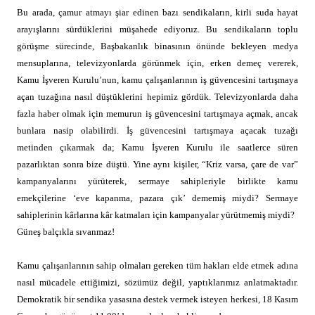
Bu arada, çamur atmayı şiar edinen bazı sendikaların, kirli suda hayat
arayışlarını sürdüklerini müşahede ediyoruz. Bu sendikaların toplu
görüşme sürecinde, Başbakanlık binasının önünde bekleyen medya
mensuplarına, televizyonlarda görünmek için, erken demeç vererek,
Kamu İşveren Kurulu’nun, kamu çalışanlarının iş güvencesini tartışmaya
açan tuzağına nasıl düştüklerini hepimiz gördük. Televizyonlarda daha
fazla haber olmak için memurun iş güvencesini tartışmaya açmak, ancak
bunlara nasip olabilirdi. İş güvencesini tartışmaya açacak tuzağı
metinden çıkarmak da; Kamu İşveren Kurulu ile saatlerce süren
pazarlıktan sonra bize düştü. Yine aynı kişiler, “Kriz varsa, çare de var”
kampanyalarını yürüterek, sermaye sahipleriyle birlikte kamu
emekçilerine ‘eve kapanma, pazara çık’ dememiş miydi? Sermaye
sahiplerinin kârlarına kâr katmaları için kampanyalar yürütmemiş miydi?
Güneş balçıkla sıvanmaz!
Kamu çalışanlarının sahip olmaları gereken tüm hakları elde etmek adına
nasıl mücadele ettiğimizi, sözümüz değil, yaptıklarımız anlatmaktadır.
Demokratik bir sendika yasasına destek vermek isteyen herkesi, 18 Kasım