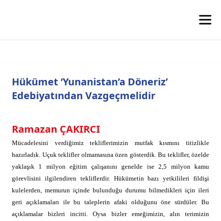
Hükümet ‘Yunanistan’a Döneriz’
Edebiyatından Vazgeçmelidir
Ramazan ÇAKIRCI
Mücadelesini verdiğimiz tekliflerimizin mutfak kısmını titizlikle
hazırladık. Uçuk teklifler olmamasına özen gösterdik. Bu teklifler, özelde
yaklaşık 1 milyon eğitim çalışanını genelde ise 2,5 milyon kamu
görevlisini ilgilendiren tekliflerdir. Hükümetin bazı yetkilileri fildişi
kulelerden, memurun içinde bulunduğu durumu bilmedikleri için ileri
geri açıklamaları ile bu taleplerin afaki olduğunu öne sürdüler. Bu
açıklamalar bizleri incitti. Oysa bizler emeğimizin, alın terimizin