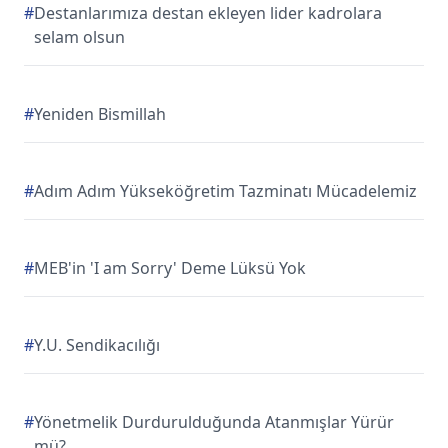
#
Destanlarımıza destan ekleyen lider kadrolara
selam olsun
#
Yeniden Bismillah
#
Adım Adım Yükseköğretim Tazminatı Mücadelemiz
#
MEB'in 'I am Sorry' Deme Lüksü Yok
#
Y.U. Sendikacılığı
#
Yönetmelik Durdurulduğunda Atanmışlar Yürür
mü?