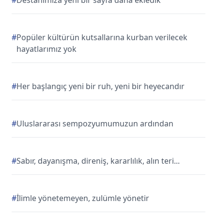
#
Destanımıza yeni bir sayfa daha ekledik
#
Popüler kültürün kutsallarına kurban verilecek
hayatlarımız yok
#
Her başlangıç yeni bir ruh, yeni bir heyecandır
#
Uluslararası sempozyumumuzun ardından
#
Sabır, dayanışma, direniş, kararlılık, alın teri...
#
İlimle yönetemeyen, zulümle yönetir