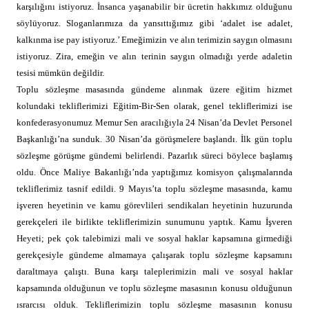
karşılığını istiyoruz. İnsanca yaşanabilir bir ücretin hakkımız olduğunu
söylüyoruz. Sloganlarımıza da yansıttığımız gibi ‘adalet ise adalet,
kalkınma ise pay istiyoruz.’ Emeğimizin ve alın terimizin saygın olmasını
istiyoruz. Zira, emeğin ve alın terinin saygın olmadığı yerde adaletin
tesisi mümkün değildir.
Toplu sözleşme masasında gündeme alınmak üzere eğitim hizmet
kolundaki tekliflerimizi Eğitim-Bir-Sen olarak, genel tekliflerimizi ise
konfederasyonumuz Memur Sen aracılığıyla 24 Nisan’da Devlet Personel
Başkanlığı’na sunduk. 30 Nisan’da görüşmelere başlandı. İlk gün toplu
sözleşme görüşme gündemi belirlendi. Pazarlık süreci böylece başlamış
oldu. Önce Maliye Bakanlığı’nda yaptığımız komisyon çalışmalarında
tekliflerimiz tasnif edildi. 9 Mayıs’ta toplu sözleşme masasında, kamu
işveren heyetinin ve kamu görevlileri sendikaları heyetinin huzurunda
gerekçeleri ile birlikte tekliflerimizin sunumunu yaptık. Kamu İşveren
Heyeti; pek çok talebimizi mali ve sosyal haklar kapsamına girmediği
gerekçesiyle gündeme almamaya çalışarak toplu sözleşme kapsamını
daraltmaya çalıştı. Buna karşı taleplerimizin mali ve sosyal haklar
kapsamında olduğunun ve toplu sözleşme masasının konusu olduğunun
ısrarcısı olduk. Tekliflerimizin toplu sözleşme masasının konusu