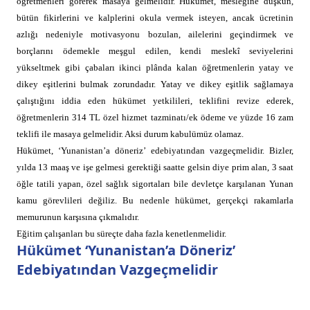
öğretmenleri görerek masaya gelmelidir. Hükümet, mesleğine düşkün,
bütün fikirlerini ve kalplerini okula vermek isteyen, ancak ücretinin
azlığı nedeniyle motivasyonu bozulan, ailelerini geçindirmek ve
borçlarını ödemekle meşgul edilen, kendi meslekî seviyelerini
yükseltmek gibi çabaları ikinci plânda kalan öğretmenlerin yatay ve
dikey eşitlerini bulmak zorundadır. Yatay ve dikey eşitlik sağlamaya
çalıştığını iddia eden hükümet yetkilileri, teklifini revize ederek,
öğretmenlerin 314 TL özel hizmet tazminatı/ek ödeme ve yüzde 16 zam
teklifi ile masaya gelmelidir. Aksi durum kabulümüz olamaz.
Hükümet, ‘Yunanistan’a döneriz’ edebiyatından vazgeçmelidir. Bizler,
yılda 13 maaş ve işe gelmesi gerektiği saatte gelsin diye prim alan, 3 saat
öğle tatili yapan, özel sağlık sigortaları bile devletçe karşılanan Yunan
kamu görevlileri değiliz. Bu nedenle hükümet, gerçekçi rakamlarla
memurunun karşısına çıkmalıdır.
Eğitim çalışanları bu süreçte daha fazla kenetlenmelidir.
Hükümet ‘Yunanistan’a Döneriz’
Edebiyatından Vazgeçmelidir