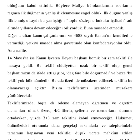
olduğunu kabul ettirdik. Böylece Maliye bürokratlarının ısrarlarına
rağmen ilk düğmenin yanlış iliklenmesine engel olduk. İlk düğme yanlış
iliklenmiş olsaydı bu yanlışlığın “toplu sözleşme hukuku içtihadı” adı
altında yıllarca devam edeceğini biliyorduk. Buna müsaade etmedik.
Diğer taraftan kamu çalışanlarının ve 4688 sayılı Kanun’un kendilerine
vermediği yetkiyi masada alma gayretinde olan konfederasyonlar oldu.
Ama nafile.
14 Mayıs’ta ise Kamu İşveren Heyeti başkanı komik bir zam teklifi ile
masaya geldi. Bu teklif ciddiyetten uzak bir teklif olup genel
başkanımızın da ifade ettiği gibi, ‘dağ fare bile doğurmadı’ ve bizce ‘bu
teklif yok hükmündedir.’ Burada üzerinde müzakere edilecek teklifin bu
olamayacağı açıktır. Bizim tekliflerimiz üzerinden müzakere
yürütülecektir.
Tekliflerimizde, başta ek ödeme alamayan öğretmen ve öğretim
elemanları olmak üzere, 4/C’lilerin, şeflerin ve memurların durumu
ortadayken, yüzde 3+3 zam teklifini kabul etmeyeceğiz. Hükümet,
önümüzdeki oturumda daha gerçekçi rakamlarla ve taleplerimizin
tamamını kapsayan yeni teklifle; düşük ücrete mahkûm edilen