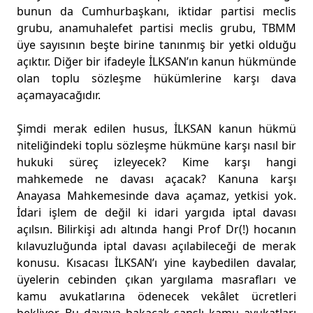
bunun da Cumhurbaşkanı, iktidar partisi meclis
grubu, anamuhalefet partisi meclis grubu, TBMM
üye sayısının beşte birine tanınmış bir yetki olduğu
açıktır. Diğer bir ifadeyle İLKSAN’ın kanun hükmünde
olan toplu sözleşme hükümlerine karşı dava
açamayacağıdır.
Şimdi merak edilen husus, İLKSAN kanun hükmü
niteliğindeki toplu sözleşme hükmüne karşı nasıl bir
hukuki süreç izleyecek? Kime karşı hangi
mahkemede ne davası açacak? Kanuna karşı
Anayasa Mahkemesinde dava açamaz, yetkisi yok.
İdari işlem de değil ki idari yargıda iptal davası
açılsın. Bilirkişi adı altında hangi Prof Dr(!) hocanın
kılavuzluğunda iptal davası açılabileceği de merak
konusu. Kısacası İLKSAN’ı yine kaybedilen davalar,
üyelerin cebinden çıkan yargılama masrafları ve
kamu avukatlarına ödenecek vekâlet ücretleri