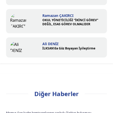
Ramazan ÇAKIRCI
OKUL YÖNETİCİLİĞİ “İKİNCİ GÖREV”
DEĞİL, ESAS GÖREV OLMALIDIR
Ali DENİZ
İLKSAN’da Göz Boyayan İyileştirme
Diğer Haberler
Memur-Sen kadın komisyonlarının coşkulu Türkiye buluşması