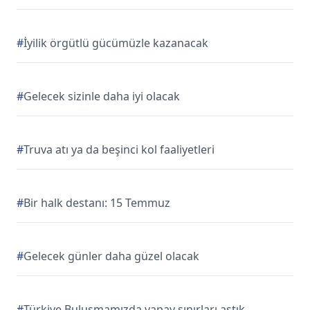
#
İyilik örgütlü gücümüzle kazanacak
#
Gelecek sizinle daha iyi olacak
#
Truva atı ya da beşinci kol faaliyetleri
#
Bir halk destanı: 15 Temmuz
#
Gelecek günler daha güzel olacak
#
Türkiye Buluşmamızda yapay sınırları aştık