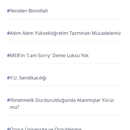
#
Yeniden Bismillah
#
Adım Adım Yükseköğretim Tazminatı Mücadelemiz
#
MEB'in 'I am Sorry' Deme Lüksü Yok
#
Y.U. Sendikacılığı
#
Yönetmelik Durdurulduğunda Atanmışlar Yürür
mü?
#
Özgür Üniversite ve Örgütlenme