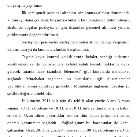
bir çalışma yapılması,
İlk sözleşmeli personel alınması söz konusu olması durumunda
kurum içi ilana çıkılarak boş pozisyonların kurum içinden doldurulması,
akabinde boşalan pozisyonlar için dışarıdan personel alınması yoluna
gidilmesinin değerlendirilmesi,
Sözleşmeli personelin sözleşmelerinden alınan damga vergisinin
kaldırılması ya da kurum tarafından karşılanması,
Taşınır kayıt kontrol yetkililerinin kefalet sandığı aidatının
kesilmemesi ya da bu personele kefalet aidatı kesinti miktarına denk
gelecek tutarda ilave tazminat ödenmesi” gibi konularda mutabakat
sağlandı. Mutabakat sağlanan bu hususlarla ilgili düzenlemeler
yapıldıktan sonra yürürlüğe girecektir. Mutabakat sağlanan hususları şu
şekilde değerlendirebiliriz.
Hükümetin 2011 yılı için ilk teklifi olan yüzde 3 artı 3 maaş
zammı, 70 TL ek ödeme ve 10 TL artı 10 TL aile yardımı önerisini kabul
etmedik. Uzun süren pazarlıklar sonrası tüm kamu çalışanları adına
önemli kazanımlar sağladık.
Sağladığımız bu kazanımlar ile kamu
çalışanları, Ocak 2011’de yüzde 4 maaş zammı, 80 TL ek ödeme ve 20 TL