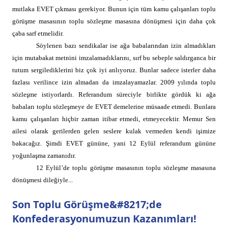
mutlaka EVET çıkması gerekiyor. Bunun için tüm kamu çalışanları toplu
görüşme masasının toplu sözleşme masasına dönüşmesi için daha çok
çaba sarf etmelidir.
Söylenen bazı sendikalar ise ağa babalarından izin almadıkları
için mutabakat metnini imzalamadıklarını, sırf bu sebeple saldırganca bir
tutum sergilediklerini biz çok iyi anlıyoruz.
Bunlar sadece isterler daha
fazlası verilince izin almadan da imzalayamazlar. 2009 yılında toplu
sözleşme istiyorlardı. Referandum süreciyle birlikte gördük ki ağa
babaları toplu sözleşmeye de EVET demelerine müsaade etmedi. Bunlara
kamu çalışanları hiçbir zaman itibar etmedi, etmeyecektir. Memur Sen
ailesi olarak gerilerden gelen seslere kulak vermeden kendi işimize
bakacağız. Şimdi EVET gününe, yani 12 Eylül referandum gününe
yoğunlaşma zamanıdır.
12 Eylül’de toplu görüşme masasının toplu sözleşme masasına
dönüşmesi dileğiyle...
Son Toplu Görüşme&#8217;de
Konfederasyonumuzun Kazanımları!