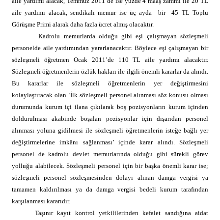
aile yardımı alacak, Temmuz 2011’de ise yüzde 4 maaş zammı ile 20 TL
aile yardımı alacak, sendikalı memur ise üç ayda bir 45 TL Toplu
Görüşme Primi alarak daha fazla ücret almış olacaktır.
Kadrolu memurlarda olduğu gibi eşi çalışmayan sözleşmeli
personelde aile yardımından yararlanacaktır. Böylece eşi çalışmayan bir
sözleşmeli öğretmen Ocak 2011’de 110 TL aile yardımı alacaktır.
Sözleşmeli öğretmenlerin özlük hakları ile ilgili önemli kararlar da alındı.
Bu kararlar ile sözleşmeli öğretmenlerin yer değiştirmesini
kolaylaştıracak olan ‘İlk sözleşmeli personel alınması söz konusu olması
durumunda kurum içi ilana çıkılarak boş pozisyonların kurum içinden
doldurulması akabinde boşalan pozisyonlar için dışarıdan personel
alınması yoluna gidilmesi ile sözleşmeli öğretmenlerin isteğe bağlı yer
değiştirmelerine imkânı sağlanması’ içinde karar alındı. Sözleşmeli
personel de kadrolu devlet memurlarında olduğu gibi sürekli görev
yolluğu alabilecek. Sözleşmeli personel için bir başka önemli karar ise;
sözleşmeli personel sözleşmesinden dolayı alınan damga vergisi ya
tamamen kaldırılması ya da damga vergisi bedeli kurum tarafından
karşılanması kararıdır.
Taşınır kayıt kontrol yetkililerinden kefalet sandığına aidat