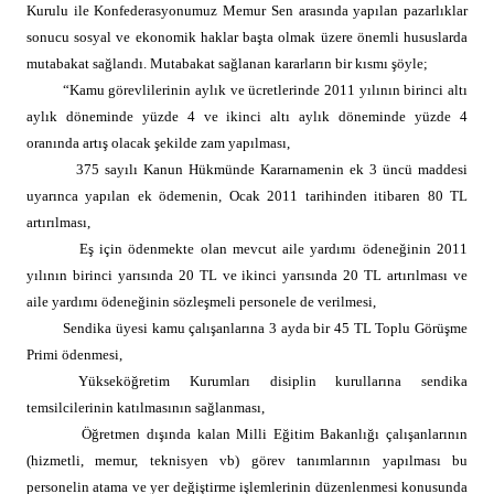
Kurulu ile Konfederasyonumuz Memur Sen arasında yapılan pazarlıklar
sonucu sosyal ve ekonomik haklar başta olmak üzere önemli hususlarda
mutabakat sağlandı. Mutabakat sağlanan kararların bir kısmı şöyle;
“Kamu görevlilerinin aylık ve ücretlerinde 2011 yılının birinci altı
aylık döneminde yüzde 4 ve ikinci altı aylık döneminde yüzde 4
oranında artış olacak şekilde zam yapılması,
375 sayılı Kanun Hükmünde Kararnamenin ek 3 üncü maddesi
uyarınca yapılan ek ödemenin, Ocak 2011 tarihinden itibaren 80 TL
artırılması,
Eş için ödenmekte olan mevcut aile yardımı ödeneğinin 2011
yılının birinci yarısında 20 TL ve ikinci yarısında 20 TL artırılması ve
aile yardımı ödeneğinin sözleşmeli personele de verilmesi,
Sendika üyesi kamu çalışanlarına 3 ayda bir 45 TL Toplu Görüşme
Primi ödenmesi,
Yükseköğretim Kurumları disiplin kurullarına sendika
temsilcilerinin katılmasının sağlanması,
Öğretmen dışında kalan Milli Eğitim Bakanlığı çalışanlarının
(hizmetli, memur, teknisyen vb) görev tanımlarının yapılması bu
personelin atama ve yer değiştirme işlemlerinin düzenlenmesi konusunda