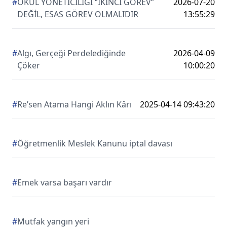
#
OKUL YÖNETİCİLİĞİ “İKİNCİ GÖREV”
2026-07-20
DEĞİL, ESAS GÖREV OLMALIDIR
13:55:29
#
Algı, Gerçeği Perdelediğinde
2026-04-09
Çöker
10:00:20
#
Re’sen Atama Hangi Aklın Kârı
2025-04-14 09:43:20
#
Öğretmenlik Meslek Kanunu iptal davası
#
Emek varsa başarı vardır
#
Mutfak yangın yeri