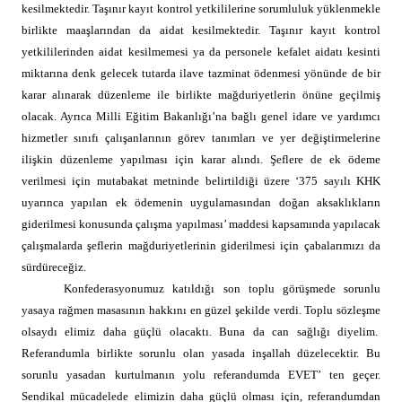
kesilmektedir. Taşınır kayıt kontrol yetkililerine sorumluluk yüklenmekle
birlikte maaşlarından da aidat kesilmektedir. Taşınır kayıt kontrol
yetkililerinden aidat kesilmemesi ya da personele kefalet aidatı kesinti
miktarına denk gelecek tutarda ilave tazminat ödenmesi yönünde de bir
karar alınarak düzenleme ile birlikte mağduriyetlerin önüne geçilmiş
olacak. Ayrıca Milli Eğitim Bakanlığı’na bağlı genel idare ve yardımcı
hizmetler sınıfı çalışanlarının görev tanımları ve yer değiştirmelerine
ilişkin düzenleme yapılması için karar alındı. Şeflere de ek ödeme
verilmesi için mutabakat metninde belirtildiği üzere ‘375 sayılı KHK
uyarınca yapılan ek ödemenin uygulamasından doğan aksaklıkların
giderilmesi konusunda çalışma yapılması’ maddesi kapsamında yapılacak
çalışmalarda şeflerin mağduriyetlerinin giderilmesi için çabalarımızı da
sürdüreceğiz.
Konfederasyonumuz katıldığı son toplu görüşmede sorunlu
yasaya rağmen masasının hakkını en güzel şekilde verdi. Toplu sözleşme
olsaydı elimiz daha güçlü olacaktı. Buna da can sağlığı diyelim.
Referandumla birlikte sorunlu olan yasada inşallah düzelecektir. Bu
sorunlu yasadan kurtulmanın yolu referandumda EVET’ ten geçer.
Sendikal mücadelede elimizin daha güçlü olması için, referandumdan