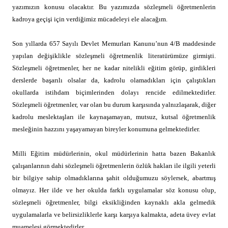
yazımızın konusu olacaktır. Bu yazımızda sözleşmeli öğretmenlerin
kadroya geçişi için verdiğimiz mücadeleyi ele alacağım.
Son yıllarda 657 Sayılı Devlet Memurları Kanunu’nun 4/B maddesinde
yapılan değişiklikle sözleşmeli öğretmenlik literatürümüze girmişti.
Sözleşmeli öğretmenler, her ne kadar nitelikli eğitim görüp, girdikleri
derslerde başarılı olsalar da, kadrolu olamadıkları için çalıştıkları
okullarda istihdam biçimlerinden dolayı rencide edilmektedirler.
Sözleşmeli öğretmenler, var olan bu durum karşısında yalnızlaşarak, diğer
kadrolu meslektaşları ile kaynaşamayan, mutsuz, kutsal öğretmenlik
mesleğinin hazzını yaşayamayan bireyler konumuna gelmektedirler.
Milli Eğitim müdürlerinin, okul müdürlerinin hatta bazen Bakanlık
çalışanlarının dahi sözleşmeli öğretmenlerin özlük hakları ile ilgili yeterli
bir bilgiye sahip olmadıklarına şahit olduğumuzu söylersek, abartmış
olmayız. Her ilde ve her okulda farklı uygulamalar söz konusu olup,
sözleşmeli öğretmenler, bilgi eksikliğinden kaynaklı akla gelmedik
uygulamalarla ve belirsizliklerle karşı karşıya kalmakta, adeta üvey evlat
muamelesi görmektedirler.