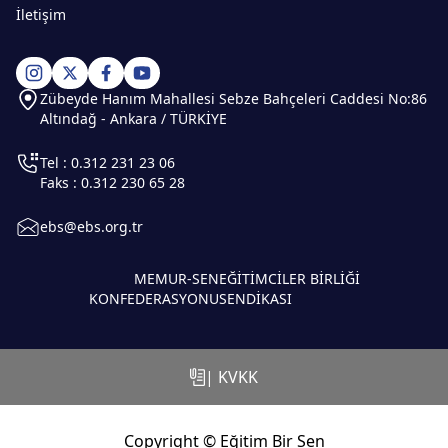
İletişim
Zübeyde Hanım Mahallesi Sebze Bahçeleri Caddesi No:86
Altındağ - Ankara / TÜRKİYE
Tel : 0.312 231 23 06
Faks : 0.312 230 65 28
ebs@ebs.org.tr
MEMUR-SEN
EĞİTİMCİLER BİRLİĞİ
KONFEDERASYONU
SENDİKASI
| KVKK
Copyright © Eğitim Bir Sen