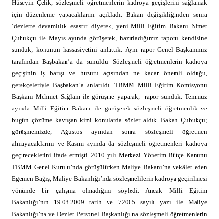
Hüseyin Çelik, sözleşmeli öğretmenlerin kadroya geçişlerini sağlamak
için düzenleme yapacaklarını açıkladı. Bakan değişikliğinden sonra
‘devlette devamlılık esastır’ diyerek, yeni Milli Eğitim Bakanı Nimet
Çubukçu ile Mayıs ayında görüşerek, hazırladığımız raporu kendisine
sunduk; konunun hassasiyetini anlattık. Aynı rapor Genel Başkanımız
tarafından Başbakan’a da sunuldu. Sözleşmeli öğretmenlerin kadroya
geçişinin iş barışı ve huzuru açısından ne kadar önemli olduğu,
gerekçeleriyle Başbakan’a anlatıldı. TBMM Milli Eğitim Komisyonu
Başkanı Mehmet Sağlam ile görüşme yaparak,
rapor sunduk. Temmuz
ayında Milli Eğitim Bakanı ile görüşerek sözleşmeli öğretmenlik ve
bugün çözüme kavuşan
kimi
konularda sözler aldık. Bakan Çubukçu;
görüşmemizde, Ağustos ayından sonra sözleşmeli öğretmen
almayacaklarını ve Kasım ayında da sözleşmeli öğretmenleri kadroya
geçireceklerini ifade etmişti.
2010
yılı Merkezi Yönetim Bütçe Kanunu
TBMM Genel Kurulu’nda görüşülürken Maliye Bakanı’na vekâlet eden
Egemen Bağış, Maliye Bakanlığı’nda sözleşmelilerin kadroya geçirilmesi
yönünde bir çalışma olmadığını söyledi. Ancak Milli Eğitim
Bakanlığı’nın 19.08.2009 tarih ve 72005 sayılı yazı ile Maliye
Bakanlığı’na ve Devlet Personel Başkanlığı’na sözleşmeli öğretmenlerin