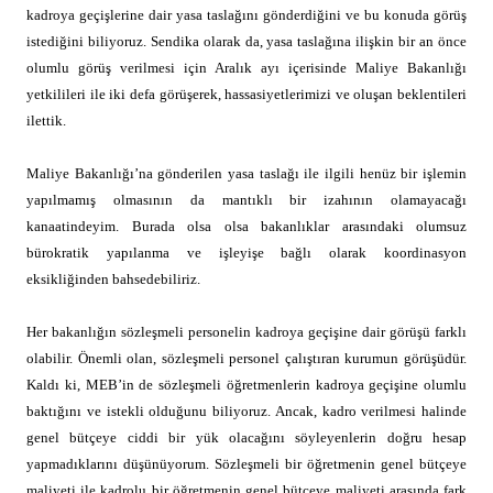
kadroya geçişlerine dair yasa taslağını gönderdiğini ve bu konuda görüş
istediğini biliyoruz. Sendika olarak da, yasa taslağına ilişkin bir an önce
olumlu görüş verilmesi için Aralık ayı içerisinde Maliye Bakanlığı
yetkilileri ile iki defa görüşerek, hassasiyetlerimizi ve oluşan beklentileri
ilettik.
Maliye Bakanlığı’na gönderilen yasa taslağı ile ilgili henüz bir işlemin
yapılmamış olmasının da mantıklı bir izahının olamayacağı
kanaatindeyim. Burada olsa olsa bakanlıklar arasındaki olumsuz
bürokratik yapılanma ve işleyişe bağlı olarak koordinasyon
eksikliğinden bahsedebiliriz.
Her bakanlığın sözleşmeli personelin kadroya geçişine dair görüşü farklı
olabilir. Önemli olan, sözleşmeli personel çalıştıran kurumun görüşüdür.
Kaldı ki, MEB’in de sözleşmeli öğretmenlerin kadroya geçişine olumlu
baktığını ve istekli olduğunu biliyoruz. Ancak, kadro verilmesi halinde
genel bütçeye ciddi bir yük olacağını söyleyenlerin doğru hesap
yapmadıklarını düşünüyorum. Sözleşmeli bir öğretmenin genel bütçeye
maliyeti ile kadrolu bir öğretmenin genel bütçeye maliyeti arasında fark