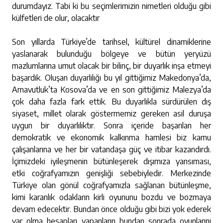
durumdayız. Tabi ki bu seçimlerimizin nimetleri olduğu gibi
külfetleri de olur, olacaktır
Son yıllarda Türkiye’de tarihsel, kültürel dinamiklerine
yaslanarak bulunduğu bölgeye ve bütün yeryüzü
mazlumlarına umut olacak bir bilinç, bir duyarlık inşa etmeyi
başardık. Oluşan duyarlılığı bu yıl gittiğimiz Makedonya’da,
Arnavutluk’ta Kosova’da ve en son gittiğimiz Malezya’da
çok daha fazla fark ettik. Bu duyarlıkla sürdürülen dış
siyaset, millet olarak göstermemiz gereken asil duruşa
uygun bir duyarlılıktır. Sonra içeride başarılan her
demokratik ve ekonomik kalkınma hamlesi biz kamu
çalışanlarına ve her bir vatandaşa güç ve itibar kazandırdı.
İçimizdeki iyileşmenin bütünleşerek dışımıza yansıması,
etki coğrafyamızın genişliği sebebiyledir. Merkezinde
Türkiye olan gönül coğrafyamızla sağlanan bütünleşme,
kimi karanlık odakların kirli oyununu bozdu ve bozmaya
devam edecektir. Bundan önce olduğu gibi bizi yok ederek
var olma hesapları yapanların bundan sonrada oyunlarını