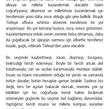
ülkeye ve millete kazandırmak olacaktır. İslam
coğrafyasına, ülkemize ve milletimize kazandırmak için
tercihimizin yönü daha önce olduğu gibi yine bellidir. Büyük
Türkiye ufkuna sırtımızı dönerek kendimize bir yol
arayamayız. Bu yol kimseyi huzura, nura, onura götürmez.
Kazanımlarımıza imkân veren zeminin heba olmaması, daha
da çoğaltacak bir işleyişin sürmesi için elbette tercihimiz
büyük, güçlü, istikrarlı Türkiye’den yana olacaktır.
Bu seçimde kaybetmeyi, zararı, düşmeyi, bozgunu,
belirsizliği tercih edemeyiz. Böyle bir tercih ancak akıl
tutulmasıyla, ruh ve vicdan kararmasıyla mümkün olabilir.
İnsani ve İslami meselelerin olduğu bir yerde ve zamanda
bütün davalar, bütün hesaplar geriye bırakılır. Sadece biz
değil, ters bir açıdan bakacak olursak, önemini çok iyi
bildikleri için bu coğrafyayı kendi haline bırakmak
istemeyen güçlerde bu seçime bel bağlamış durumdalar.
Yaptığımız tercih insana ve millete kumpas kuranları