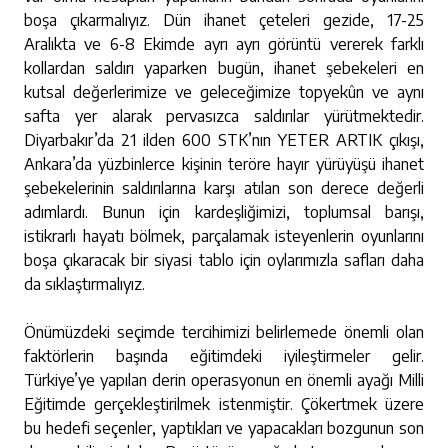
boşa çıkarmalıyız. Dün ihanet çeteleri gezide, 17-25
Aralıkta ve 6-8 Ekimde ayrı ayrı görüntü vererek farklı
kollardan saldırı yaparken bugün, ihanet şebekeleri en
kutsal değerlerimize ve geleceğimize topyekûn ve aynı
safta yer alarak pervasızca saldırılar yürütmektedir.
Diyarbakır’da 21 ilden 600 STK’nın YETER ARTIK çıkışı,
Ankara’da yüzbinlerce kişinin teröre hayır yürüyüşü ihanet
şebekelerinin saldırılarına karşı atılan son derece değerli
adımlardı. Bunun için kardeşliğimizi, toplumsal barışı,
istikrarlı hayatı bölmek, parçalamak isteyenlerin oyunlarını
boşa çıkaracak bir siyasi tablo için oylarımızla safları daha
da sıklaştırmalıyız.
Önümüzdeki seçimde tercihimizi belirlemede önemli olan
faktörlerin başında eğitimdeki iyileştirmeler gelir.
Türkiye’ye yapılan derin operasyonun en önemli ayağı Milli
Eğitimde gerçekleştirilmek istenmiştir. Çökertmek üzere
bu hedefi seçenler, yaptıkları ve yapacakları bozgunun son