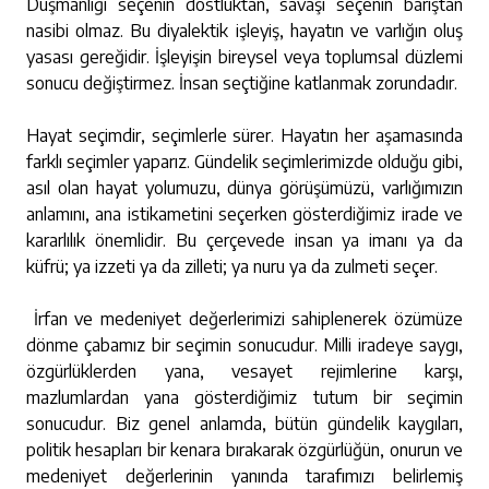
Düşmanlığı seçenin dostluktan, savaşı seçenin barıştan
nasibi olmaz. Bu diyalektik işleyiş, hayatın ve varlığın oluş
yasası gereğidir. İşleyişin bireysel veya toplumsal düzlemi
sonucu değiştirmez. İnsan seçtiğine katlanmak zorundadır.
Hayat seçimdir, seçimlerle sürer. Hayatın her aşamasında
farklı seçimler yaparız. Gündelik seçimlerimizde olduğu gibi,
asıl olan hayat yolumuzu, dünya görüşümüzü, varlığımızın
anlamını, ana istikametini seçerken gösterdiğimiz irade ve
kararlılık önemlidir. Bu çerçevede insan ya imanı ya da
küfrü; ya izzeti ya da zilleti; ya nuru ya da zulmeti seçer.
İrfan ve medeniyet değerlerimizi sahiplenerek özümüze
dönme çabamız bir seçimin sonucudur. Milli iradeye saygı,
özgürlüklerden yana, vesayet rejimlerine karşı,
mazlumlardan yana gösterdiğimiz tutum bir seçimin
sonucudur. Biz genel anlamda, bütün gündelik kaygıları,
politik hesapları bir kenara bırakarak özgürlüğün, onurun ve
medeniyet değerlerinin yanında tarafımızı belirlemiş