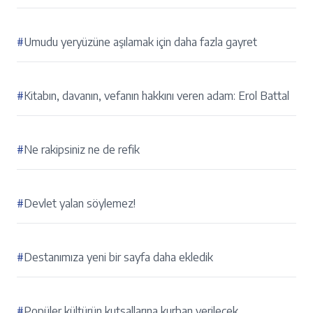
#
Umudu yeryüzüne aşılamak için daha fazla gayret
#
Kitabın, davanın, vefanın hakkını veren adam: Erol Battal
#
Ne rakipsiniz ne de refik
#
Devlet yalan söylemez!
#
Destanımıza yeni bir sayfa daha ekledik
#
Popüler kültürün kutsallarına kurban verilecek