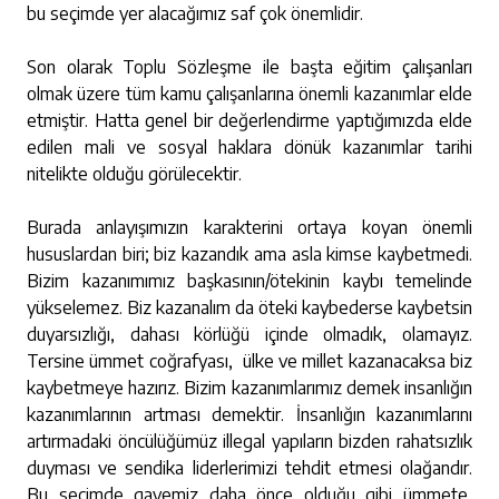
bu seçimde yer alacağımız saf çok önemlidir.
Son olarak Toplu Sözleşme ile başta eğitim çalışanları
olmak üzere tüm kamu çalışanlarına önemli kazanımlar elde
etmiştir. Hatta genel bir değerlendirme yaptığımızda elde
edilen mali ve sosyal haklara dönük kazanımlar tarihi
nitelikte olduğu görülecektir.
Burada anlayışımızın karakterini ortaya koyan önemli
hususlardan biri; biz kazandık ama asla kimse kaybetmedi.
Bizim kazanımımız başkasının/ötekinin kaybı temelinde
yükselemez. Biz kazanalım da öteki kaybederse kaybetsin
duyarsızlığı, dahası körlüğü içinde olmadık, olamayız.
Tersine ümmet coğrafyası, ülke ve millet kazanacaksa biz
kaybetmeye hazırız. Bizim kazanımlarımız demek insanlığın
kazanımlarının artması demektir. İnsanlığın kazanımlarını
artırmadaki öncülüğümüz illegal yapıların bizden rahatsızlık
duyması ve sendika liderlerimizi tehdit etmesi olağandır.
Bu seçimde gayemiz daha önce olduğu gibi ümmete,