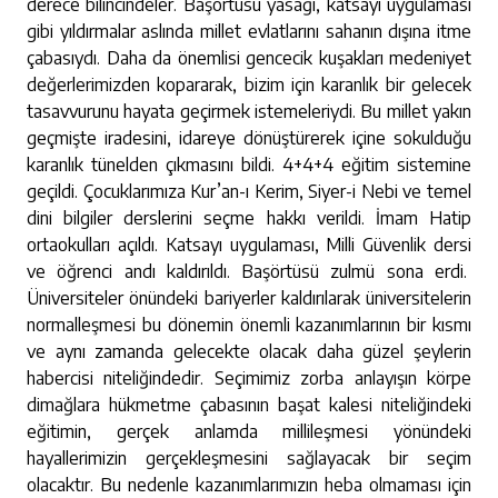
derece bilincindeler. Başörtüsü yasağı, katsayı uygulaması
gibi yıldırmalar aslında millet evlatlarını sahanın dışına itme
çabasıydı. Daha da önemlisi gencecik kuşakları medeniyet
değerlerimizden kopararak, bizim için karanlık bir gelecek
tasavvurunu hayata geçirmek istemeleriydi. Bu millet yakın
geçmişte iradesini, idareye dönüştürerek içine sokulduğu
karanlık tünelden çıkmasını bildi. 4+4+4 eğitim sistemine
geçildi. Çocuklarımıza Kur’an-ı Kerim, Siyer-i Nebi ve temel
dini bilgiler derslerini seçme hakkı verildi. İmam Hatip
ortaokulları açıldı. Katsayı uygulaması, Milli Güvenlik dersi
ve öğrenci andı kaldırıldı. Başörtüsü zulmü sona erdi.
Üniversiteler önündeki bariyerler kaldırılarak üniversitelerin
normalleşmesi bu dönemin önemli kazanımlarının bir kısmı
ve aynı zamanda gelecekte olacak daha güzel şeylerin
habercisi niteliğindedir. Seçimimiz zorba anlayışın körpe
dimağlara hükmetme çabasının başat kalesi niteliğindeki
eğitimin, gerçek anlamda millileşmesi yönündeki
hayallerimizin gerçekleşmesini sağlayacak bir seçim
olacaktır. Bu nedenle kazanımlarımızın heba olmaması için