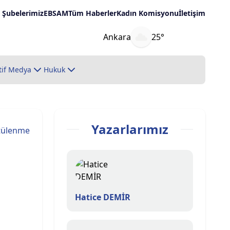
Şubelerimiz
EBSAM
Tüm Haberler
Kadın Komisyonu
İletişim
Ankara
25°
tif Medya
Hukuk
Yazarlarımız
tülenme
Hatice DEMİR