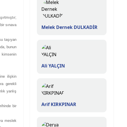
ırtmıştır;
bir sınava
Melek Dernek DULKADİR
su taşıyan
nda, bunun
 kimsenin
Ali YALÇIN
ne ilişkin
ra gerekli
lık yanlış
Arif KIRKPINAR
ihinde bir
eya meslek