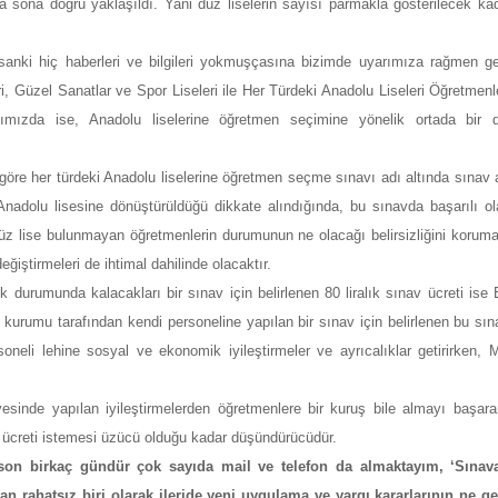
a sona doğru yaklaşıldı. Yani düz liselerin sayısı parmakla gösterilecek ka
anki hiç haberleri ve bilgileri yokmuşçasına bizimde uyarımıza rağmen g
eri, Güzel Sanatlar ve Spor Liseleri ile Her Türdeki Anadolu Liseleri Öğretme
ımızda ise, Anadolu liselerine öğretmen seçimine yönelik ortada bir 
öre her türdeki Anadolu liselerine öğretmen seçme sınavı adı altında sınav 
Anadolu lisesine dönüştürüldüğü dikkate alındığında, bu sınavda başarılı 
i düz lise bulunmayan öğretmenlerin durumunun ne olacağı belirsizliğini koruma
eğiştirmeleri de ihtimal dahilinde olacaktır.
 durumunda kalacakları bir sınav için belirlenen 80 liralık sınav ücreti ise 
 kurumu tarafından kendi personeline yapılan bir sınav için belirlenen bu sına
li lehine sosyal ve ekonomik iyileştirmeler ve ayrıcalıklar getirirken, Mi
esinde yapılan iyileştirmelerden öğretmenlere bir kuruş bile almayı başar
nav ücreti istemesi üzücü olduğu kadar düşündürücüdür.
 son birkaç gündür çok sayıda mail ve telefon da almaktayım, ‘Sına
n rahatsız biri olarak ileride yeni uygulama ve yargı kararlarının ne ge