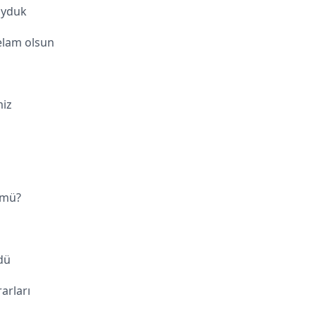
oyduk
elam olsun
iz
 mü?
dü
arları