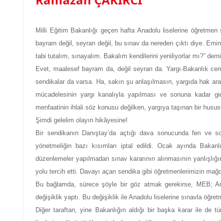
Milli Eğitim Bakanlığı geçen hafta Anadolu liselerine öğretmen
bayram değil, seyran değil, bu sınav da nereden çıktı diye. Emin
tabi tutalım, sınayalım. Bakalım kendilerini yeniliyorlar mı?” demiş
Evet, maalesef bayram da, değil seyran da. Yargı-Bakanlık ce
sendikalar da varsa. Ha, sakın şu anlaşılmasın, yargıda hak ar
mücadelesinin yargı kanalıyla yapılması ve sonuna kadar g
menfaatinin ihlali söz konusu değilken, yargıya taşınan bir hu
Şimdi gelelim olayın hikâyesine!
Bir sendikanın Danıştay’da açtığı dava sonucunda fen ve sosya
yönetmeliğin bazı kısımları iptal edildi. Ocak ayında Bakanlı
düzenlemeler yapılmadan sınav kararının alınmasının yanlışlığı
yolu tercih etti. Davayı açan sendika gibi öğretmenlerimizin mağd
Bu bağlamda, sürece şöyle bir göz atmak gerekirse, MEB; An
değişiklik yaptı. Bu değişiklik ile Anadolu liselerine sınavla öğre
Diğer taraftan, yine Bakanlığın aldığı bir başka karar ile de 