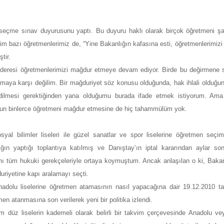
 seçme sınav duyurusunu yaptı. Bu duyuru haklı olarak birçok öğretmeni şaş
im bazı öğretmenlerimiz de, “Yine Bakanlığın kafasına esti, öğretmenlerimizi 
tir.
nderesi öğretmenlerimizi mağdur etmeye devam ediyor. Birde bu değirmene 
amaya karşı değilim. Bir mağduriyet söz konusu olduğunda, hak ihlali olduğu
idilmesi gerektiğinden yana olduğumu burada ifade etmek istiyorum. Ama
susun binlerce öğretmeni mağdur etmesine de hiç tahammülüm yok.
l bilimler liseleri ile güzel sanatlar ve spor liselerine öğretmen seçimi
ğın yaptığı toplantıya katılmış ve Danıştay’ın iptal kararından aylar son
nı tüm hukuki gerekçeleriyle ortaya koymuştum. Ancak anlaşılan o ki, Bakan
uriyetine kapı aralamayı seçti.
adolu liselerine öğretmen atamasının nasıl yapacağına dair
19.12.2010 tar
tmen atanmasına son verilerek yeni bir politika izlendi.
tüm düz liselerin kademeli olarak belirli bir takvim çerçevesinde Anadolu v