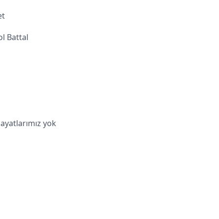
et
l Battal
hayatlarımız yok