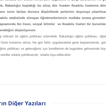
, Bakanlığın başlattığı bu süreç düz liseden Anadolu liselerine dön
rın norm fazlası duruma düşürülerek yerlerinin duyuruya çıkarılmas
nadolu statüsünde olmayan öğretmenlerimizin mutlaka sınava girmeleri 
apsamında fen lisesi, sosyal bilimler ve Anadolu liseleri tür kurumlar
gerektiğini düşünüyorum.
stikrarlı bir eğitim politikası izlemelidir. Bakanlığın eğitim politikası, öğr
. Günü kurtarma adına, her gün farklı uygulamalarla güne başlanmamalı, gün
ir eğitim politikası ve geleceğimiz için kendilerinin de bugünlere gelmesinde bü
siller onlarla şekillenecek, onlarla inşa edilecektir.
ın Diğer Yazıları