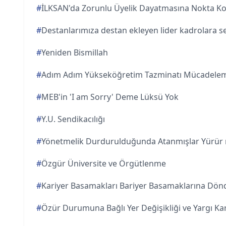
#
İLKSAN'da Zorunlu Üyelik Dayatmasına Nokta K
#
Destanlarımıza destan ekleyen lider kadrolara s
#
Yeniden Bismillah
#
Adım Adım Yükseköğretim Tazminatı Mücadelem
#
MEB'in 'I am Sorry' Deme Lüksü Yok
#
Y.U. Sendikacılığı
#
Yönetmelik Durdurulduğunda Atanmışlar Yürür
#
Özgür Üniversite ve Örgütlenme
#
Kariyer Basamakları Bariyer Basamaklarına Dön
#
Özür Durumuna Bağlı Yer Değişikliği ve Yargı Kar