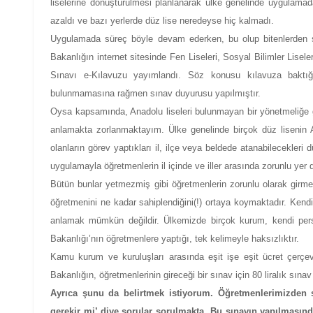
liselerine dönüştürülmesi planlanarak ülke genelinde uygulamad
azaldı ve bazı yerlerde düz lise neredeyse hiç kalmadı.
Uygulamada süreç böyle devam ederken, bu olup bitenlerden s
Bakanlığın internet sitesinde Fen Liseleri, Sosyal Bilimler Lisel
Sınavı e-Kılavuzu yayımlandı. Söz konusu kılavuza baktığ
bulunmamasına rağmen sınav duyurusu yapılmıştır.
Oysa kapsamında, Anadolu liseleri bulunmayan bir yönetmeliğe g
anlamakta zorlanmaktayım. Ülke genelinde birçok düz lisenin 
olanların görev yaptıkları il, ilçe veya beldede atanabilecekler
uygulamayla öğretmenlerin il içinde ve iller arasında zorunlu yer d
Bütün bunlar yetmezmiş gibi öğretmenlerin zorunlu olarak girmek
öğretmenini ne kadar sahiplendiğini(!) ortaya koymaktadır. Kendi
anlamak mümkün değildir. Ülkemizde birçok kurum, kendi persone
Bakanlığı’nın öğretmenlere yaptığı, tek kelimeyle haksızlıktır.
Kamu kurum ve kuruluşları arasında eşit işe eşit ücret çerçev
Bakanlığın, öğretmenlerinin gireceği bir sınav için 80 liralık sı
Ayrıca şunu da belirtmek istiyorum. Öğretmenlerimizden
gerekir mi’ diye sorular sorulmakta. Bu sınavın yapılmasında