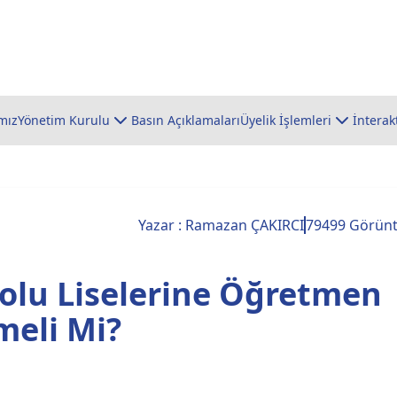
mız
Yönetim Kurulu
Basın Açıklamaları
Üyelik İşlemleri
İnterak
Yazar : Ramazan ÇAKIRCI
79499 Görün
olu Liselerine Öğretmen
meli Mi?