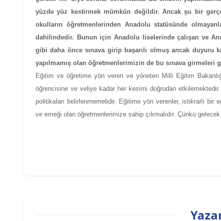
yüzde yüz kestirmek mümkün değildir. Ancak şu bir gerçek
okulların öğretmenlerinden Anadolu statüsünde olmayanla
dahilindedir. Bunun için Anadolu liselerinde çalışan ve A
gibi daha önce sınava girip başarılı olmuş ancak duyuru k
yapılmamış olan öğretmenlerimizin de bu sınava girmeleri 
Eğitim ve öğretime yön veren ve yöneten Milli Eğitim Bakanlığı i
öğrencisine ve veliye kadar her kesimi doğrudan etkilemektedir
politikaları belirlenmemelidir. Eğitime yön verenler, istikrarlı b
ve emeği olan öğretmenlerimize sahip çıkmalıdır. Çünkü gelecek ne
Yazar