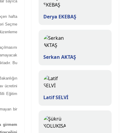
dar sayıca
Derya EKEBAŞ
eçen hafta
nleri Seçme
düzenleme
açılmasını
olamayacak
Serkan AKTAŞ
ktadır. Bu
Bakanlığın
v ücretini
lli Eğitim
Latif SELVİ
amayan bir
va girmem
tireceğini