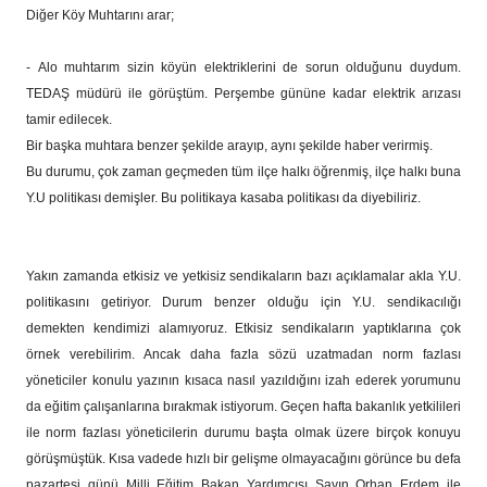
Diğer Köy Muhtarını arar;
- Alo muhtarım sizin köyün elektriklerini de sorun olduğunu duydum.
TEDAŞ müdürü ile görüştüm. Perşembe gününe kadar elektrik arızası
tamir edilecek.
Bir başka muhtara benzer şekilde arayıp, aynı şekilde haber verirmiş.
Bu durumu, çok zaman geçmeden tüm ilçe halkı öğrenmiş, ilçe halkı buna
Y.U politikası demişler. Bu politikaya kasaba politikası da diyebiliriz.
Yakın zamanda etkisiz ve yetkisiz sendikaların bazı açıklamalar akla Y.U.
politikasını getiriyor. Durum benzer olduğu için Y.U. sendikacılığı
demekten kendimizi alamıyoruz. Etkisiz sendikaların yaptıklarına çok
örnek verebilirim. Ancak daha fazla sözü uzatmadan norm fazlası
yöneticiler konulu yazının kısaca nasıl yazıldığını izah ederek yorumunu
da eğitim çalışanlarına bırakmak istiyorum. Geçen hafta bakanlık yetkilileri
ile norm fazlası yöneticilerin durumu başta olmak üzere birçok konuyu
görüşmüştük. Kısa vadede hızlı bir gelişme olmayacağını görünce bu defa
pazartesi günü Milli Eğitim Bakan Yardımcısı Sayın Orhan Erdem ile