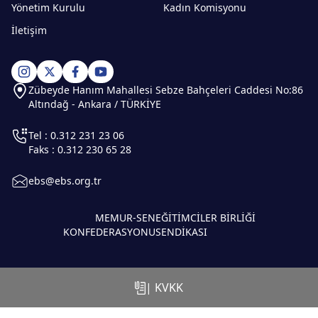
Yönetim Kurulu
Kadın Komisyonu
İletişim
Zübeyde Hanım Mahallesi Sebze Bahçeleri Caddesi No:86
Altındağ - Ankara / TÜRKİYE
Tel : 0.312 231 23 06
Faks : 0.312 230 65 28
ebs@ebs.org.tr
MEMUR-SEN
EĞİTİMCİLER BİRLİĞİ
KONFEDERASYONU
SENDİKASI
| KVKK