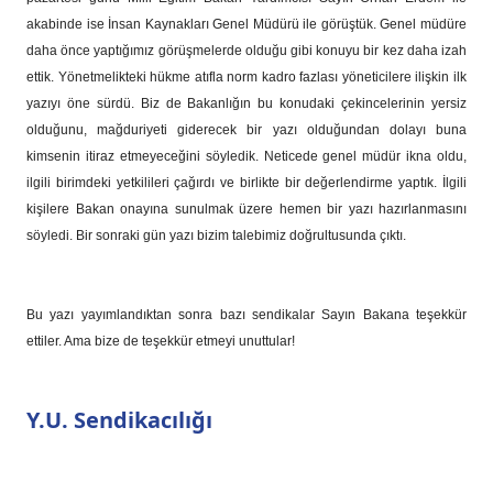
akabinde ise İnsan Kaynakları Genel Müdürü ile görüştük. Genel müdüre
daha önce yaptığımız görüşmelerde olduğu gibi konuyu bir kez daha izah
ettik. Yönetmelikteki hükme atıfla norm kadro fazlası yöneticilere ilişkin ilk
yazıyı öne sürdü. Biz de Bakanlığın bu konudaki çekincelerinin yersiz
olduğunu, mağduriyeti giderecek bir yazı olduğundan dolayı buna
kimsenin itiraz etmeyeceğini söyledik. Neticede genel müdür ikna oldu,
ilgili birimdeki yetkilileri çağırdı ve birlikte bir değerlendirme yaptık. İlgili
kişilere Bakan onayına sunulmak üzere hemen bir yazı hazırlanmasını
söyledi. Bir sonraki gün yazı bizim talebimiz doğrultusunda çıktı.
Bu yazı yayımlandıktan sonra bazı sendikalar Sayın Bakana teşekkür
ettiler. Ama bize de teşekkür etmeyi unuttular!
Y.U. Sendikacılığı