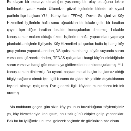
Bu olayın bir senaryo olmadığını yaşanmış bir olay olduğunu tekrar
belirtmekte yarar vardır. Ülkemizin güzel ilçelerinin birinde bir siyasi
partinin ilçe başkanı Y.U., Karayolları, TEDAŞ, Devlet Su İşleri ve Köy
Hizmetleri işçilerinin hafta sonu uğradıkları bir lokale gelir; bir taraftan
çayını içer diğer taraftan lokalde konuşulanları dinlermiş. Lokalde
konuşulanlar malum olduğu üzere işçilerin o hafta yapacakları, yapmayı
planladıkları işlerle ilgiliymiş. Köy Hizmetleri çalışanları hafta içi hangi köy
grup yolunu yapacaklarından, DSİ çalışanları hangi köyün suyunda sorun
varsa onu çözeceklerinden, TEDAŞ çalışanları hangi köyün elektriğinde
sorun varsa ve hangi gün onarmaya gidileceklerinden konuşurlarmış. Y.U.
konuşulanları dinlermiş. Bu uyanık başkan mesai başlar başlamaz aldığı
bilgiyi sağlama almak için ilgili kuruma da gider bir şekilde duyduklarının
teyidini almaya çalışırmış. Eve giderek ilgili köylerin muhtarlarını tek tek
ararmış.
- Alo muhtarım geçen gün sizin köy yolunun bozulduğunu söylemiştiniz
ya, köy hizmetleriyle konuştum, onu salı günü ekipler gelip yapacaklar.
Bak ha bu iyiliğimizi unutma, gelecek seçimde de gözünüz bizde olsun.