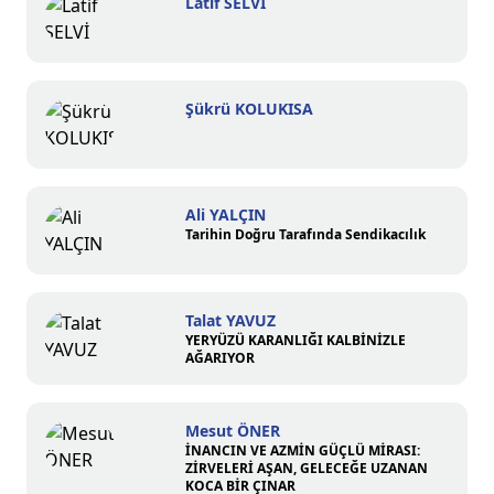
Latif SELVİ
Şükrü KOLUKISA
Ali YALÇIN
Tarihin Doğru Tarafında Sendikacılık
Talat YAVUZ
YERYÜZÜ KARANLIĞI KALBİNİZLE
AĞARIYOR
Mesut ÖNER
İNANCIN VE AZMİN GÜÇLÜ MİRASI:
ZİRVELERİ AŞAN, GELECEĞE UZANAN
KOCA BİR ÇINAR