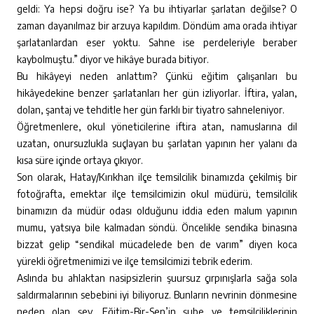
geldi: Ya hepsi doğru ise? Ya bu ihtiyarlar şarlatan değilse? O
zaman dayanılmaz bir arzuya kapıldım. Döndüm ama orada ihtiyar
şarlatanlardan eser yoktu. Sahne ise perdeleriyle beraber
kaybolmuştu.” diyor ve hikâye burada bitiyor.
Bu hikâyeyi neden anlattım? Çünkü eğitim çalışanları bu
hikâyedekine benzer şarlatanları her gün izliyorlar. İftira, yalan,
dolan, şantaj ve tehditle her gün farklı bir tiyatro sahneleniyor.
Öğretmenlere, okul yöneticilerine iftira atan, namuslarına dil
uzatan, onursuzlukla suçlayan bu şarlatan yapının her yalanı da
kısa süre içinde ortaya çıkıyor.
Son olarak, Hatay/Kırıkhan ilçe temsilcilik binamızda çekilmiş bir
fotoğrafta, emektar ilçe temsilcimizin okul müdürü, temsilcilik
binamızın da müdür odası olduğunu iddia eden malum yapının
mumu, yatsıya bile kalmadan söndü. Öncelikle sendika binasına
bizzat gelip “sendikal mücadelede ben de varım” diyen koca
yürekli öğretmenimizi ve ilçe temsilcimizi tebrik ederim.
Aslında bu ahlaktan nasipsizlerin şuursuz çırpınışlarla sağa sola
saldırmalarının sebebini iyi biliyoruz. Bunların nevrinin dönmesine
neden olan şey, Eğitim-Bir-Sen’in şube ve temsilciliklerinin