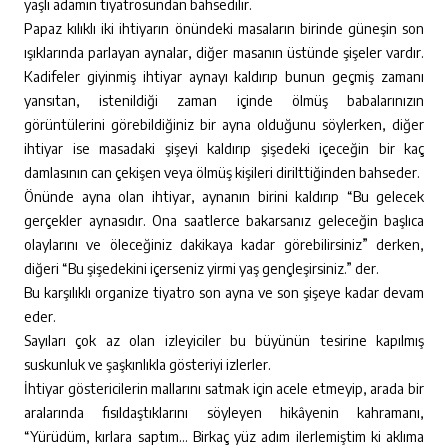
yaşlı adamın tiyatrosundan bahsedilir.
Papaz kılıklı iki ihtiyarın önündeki masaların birinde güneşin son
ışıklarında parlayan aynalar, diğer masanın üstünde şişeler vardır.
Kadifeler giyinmiş ihtiyar aynayı kaldırıp bunun geçmiş zamanı
yansıtan, istenildiği zaman içinde ölmüş babalarınızın
görüntülerini görebildiğiniz bir ayna olduğunu söylerken, diğer
ihtiyar ise masadaki şişeyi kaldırıp şişedeki içeceğin bir kaç
damlasının can çekişen veya ölmüş kişileri dirilttiğinden bahseder.
Önünde ayna olan ihtiyar, aynanın birini kaldırıp “Bu gelecek
gerçekler aynasıdır. Ona saatlerce bakarsanız geleceğin başlıca
olaylarını ve öleceğiniz dakikaya kadar görebilirsiniz” derken,
diğeri “Bu şişedekini içerseniz yirmi yaş gençleşirsiniz.” der.
Bu karşılıklı organize tiyatro son ayna ve son şişeye kadar devam
eder.
Sayıları çok az olan izleyiciler bu büyünün tesirine kapılmış
suskunluk ve şaşkınlıkla gösteriyi izlerler.
İhtiyar göstericilerin mallarını satmak için acele etmeyip, arada bir
aralarında fısıldaştıklarını söyleyen hikâyenin kahramanı,
“Yürüdüm, kırlara saptım… Birkaç yüz adım ilerlemiştim ki aklıma