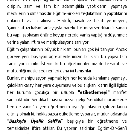
disiplin, azim ve tam bir adanmışlıkla yaptıklarını yapmaya
mecallerinin olmamasıdır. Eğitim-Bir-Sen teşkilatlarının yaptıklarını
onların havsalası almıyor. Hedefi, hayali ve takati yetmeyen,
‘çamur at izi kalsın’ anlayışıyla hareket etmeyi sendikacılık sanan
bu yapı, şapkasını önüne koyup nerede yanlış yaptığını düşünmek
yerine yalan, iftira ve manipülasyona sarılıyor.
Eğitim çalışanlarının büyük bir kısmı bunları çok iyi tanıyor. Ancak
göreve yeni başlayan öğretmenlerimizin bir kısmı bu yapıyı tam
tanımıyor olabilir. İsterim ki bu öğretmenlerimiz de tezviratı ve
müfteriliği meslek edinenleri daha iyi tanısınlar.
Bunlar, manipülasyon yapmak için her konuda karalama yapmayı,
çaldıkları karayı her yere duyurmayı ve bu alışkanlıklarını ilgili ilgisiz
her kuruma çocukça bir üslupla
“etiketlemeyi”
marifet
sanmaktadır. Sendika binasına bizzat gelip “sendikal mücadelede
ben de varım” diyen öğretmenin üyeliği anlaşılan çok zorlarına
gitmiş olmalı ki, hokkabazca etiketleme yaparak, müdür odasında
“
Baskıyla Üyelik Selfi’si
” başlığıyla bir öğretmene ve
temsilcimize iftira attılar. Bu yapının saldırıları Eğitim-Bir-Sen’i