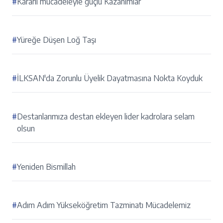
#
Kararlı mücadeleyle güçlü Kazanımlar
#
Yüreğe Düşen Loğ Taşı
#
İLKSAN'da Zorunlu Üyelik Dayatmasına Nokta Koyduk
#
Destanlarımıza destan ekleyen lider kadrolara selam
olsun
#
Yeniden Bismillah
#
Adım Adım Yükseköğretim Tazminatı Mücadelemiz