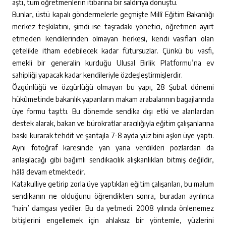
aştı, tüm öğretmenlerin itibarına bir saldırıya dönüştü.
Bunlar, üstü kapalı göndermelerle geçmişte Millî Eğitim Bakanlığı
merkez teşkilatını, şimdi ise taşradaki yönetici, öğretmen ayırt
etmeden kendilerinden olmayan herkesi, kendi vasıfları olan
çetelikle itham edebilecek kadar fütursuzlar. Çünkü bu vasfı,
emekli bir generalin kurduğu Ulusal Birlik Platformu’na ev
sahipliği yapacak kadar kendileriyle özdeşleştirmişlerdir.
Özgünlüğü ve özgürlüğü olmayan bu yapı, 28 Şubat dönemi
hükûmetinde bakanlık yapanların makam arabalarının bagajlarında
üye formu taşıttı. Bu dönemde sendika dışı etki ve alanlardan
destek alarak, bakan ve bürokratlar aracılığıyla eğitim çalışanlarına
baskı kurarak tehdit ve şantajla 7-8 ayda yüz bini aşkın üye yaptı.
Aynı fotoğraf karesinde yan yana verdikleri pozlardan da
anlaşılacağı gibi bağımlı sendikacılık alışkanlıkları bitmiş değildir,
hâlâ devam etmektedir.
Katakulliye getirip zorla üye yaptıkları eğitim çalışanları, bu malum
sendikanın ne olduğunu öğrendikten sonra, buradan ayrılınca
‘hain’ damgası yediler. Bu da yetmedi. 2008 yılında önlenemez
bitişlerini engellemek için ahlaksız bir yöntemle, yüzlerini