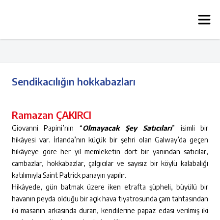
Sendikacılığın hokkabazları
Ramazan ÇAKIRCI
Giovanni Papini’nin “
Olmayacak Şey Satıcıları
” isimli bir
hikâyesi var. İrlanda’nın küçük bir şehri olan Galway’da geçen
hikâyeye göre her yıl memleketin dört bir yanından satıcılar,
cambazlar, hokkabazlar, çalgıcılar ve sayısız bir köylü kalabalığı
katılımıyla Saint Patrick panayırı yapılır.
Hikâyede, gün batmak üzere iken etrafta şüpheli, büyülü bir
havanın peyda olduğu bir açık hava tiyatrosunda çam tahtasından
iki masanın arkasında duran, kendilerine papaz edası verilmiş iki