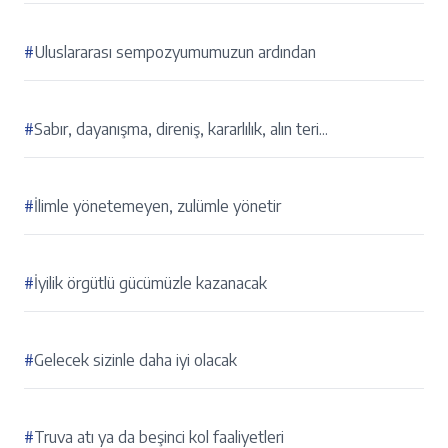
#
Uluslararası sempozyumumuzun ardından
#
Sabır, dayanışma, direniş, kararlılık, alın teri...
#
İlimle yönetemeyen, zulümle yönetir
#
İyilik örgütlü gücümüzle kazanacak
#
Gelecek sizinle daha iyi olacak
#
Truva atı ya da beşinci kol faaliyetleri