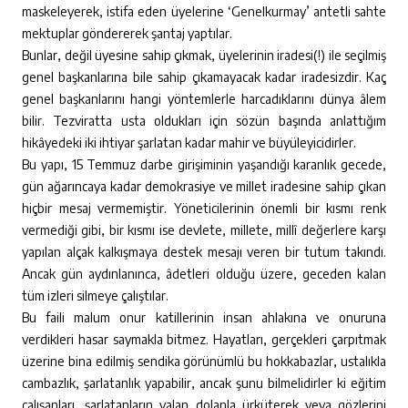
maskeleyerek, istifa eden üyelerine ‘Genelkurmay’ antetli sahte
mektuplar göndererek şantaj yaptılar.
Bunlar, değil üyesine sahip çıkmak, üyelerinin iradesi(!) ile seçilmiş
genel başkanlarına bile sahip çıkamayacak kadar iradesizdir. Kaç
genel başkanlarını hangi yöntemlerle harcadıklarını dünya âlem
bilir. Tezviratta usta oldukları için sözün başında anlattığım
hikâyedeki iki ihtiyar şarlatan kadar mahir ve büyüleyicidirler.
Bu yapı, 15 Temmuz darbe girişiminin yaşandığı karanlık gecede,
gün ağarıncaya kadar demokrasiye ve millet iradesine sahip çıkan
hiçbir mesaj vermemiştir. Yöneticilerinin önemli bir kısmı renk
vermediği gibi, bir kısmı ise devlete, millete, millî değerlere karşı
yapılan alçak kalkışmaya destek mesajı veren bir tutum takındı.
Ancak gün aydınlanınca, âdetleri olduğu üzere, geceden kalan
tüm izleri silmeye çalıştılar.
Bu faili malum onur katillerinin insan ahlakına ve onuruna
verdikleri hasar saymakla bitmez. Hayatları, gerçekleri çarpıtmak
üzerine bina edilmiş sendika görünümlü bu hokkabazlar, ustalıkla
cambazlık, şarlatanlık yapabilir, ancak şunu bilmelidirler ki eğitim
çalışanları, şarlatanların yalan dolanla ürküterek veya gözlerini