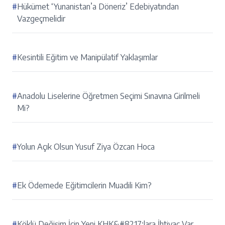
#
Hükümet ‘Yunanistan’a Döneriz’ Edebiyatından
Vazgeçmelidir
#
Kesintili Eğitim ve Manipülatif Yaklaşımlar
#
Anadolu Liselerine Öğretmen Seçimi Sınavına Girilmeli
Mi?
#
Yolun Açık Olsun Yusuf Ziya Özcan Hoca
#
Ek Ödemede Eğitimcilerin Muadili Kim?
#
Köklü Değişim İçin Yeni KHK&#8217;lara İhtiyaç Var