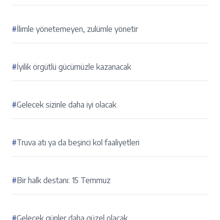
#
İlimle yönetemeyen, zulümle yönetir
#
İyilik örgütlü gücümüzle kazanacak
#
Gelecek sizinle daha iyi olacak
#
Truva atı ya da beşinci kol faaliyetleri
#
Bir halk destanı: 15 Temmuz
#
Gelecek günler daha güzel olacak