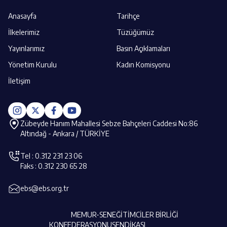
Anasayfa
Tarihçe
İlkelerimiz
Tüzüğümüz
Yayınlarımız
Basın Açıklamaları
Yönetim Kurulu
Kadın Komisyonu
İletişim
Zübeyde Hanım Mahallesi Sebze Bahçeleri Caddesi No:86
Altındağ - Ankara / TÜRKİYE
Tel : 0.312 231 23 06
Faks : 0.312 230 65 28
ebs@ebs.org.tr
MEMUR-SEN
EĞİTİMCİLER BİRLİĞİ
KONFEDERASYONU
SENDİKASI