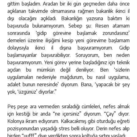
gittim başladım. Aradan bir iki gün geçmeden daha önce
açıklanan takvimde olmamasına rağmen bakanlık ikinci il
dışı olacağını açıkladı. Bakanlığın yazısına baktım ki
başvuruda bulunamıyorum. Sebep şu: Resen atamam
sonrasında ‘gidip görevine başlamak zorundasınız’
demeleri üzerine ilişiğimi kesip yeni görevime başlamam
dolayısıyla ikinci il dışına başvuramıyorum. Gidip
başlamayanlar başvurabiliyor. Soruyorum, ben neden
başvuramıyorum. Yeni görev yerine başladığınız için teknik
açıdan bu mümkün değil deniliyor. Ben ‘sizlerin
uygulamaları nedeniyle mağdurum, bu nasıl uygulama,
adalet bunun neresinde’ diyorum. Bana, ‘yapacak bir şey
yok, ‘üzgünüz’ diyorlar.”
Peş peşe ara vermeden sıraladığı cümleleri, nefes almak
için kestiği bir anda “ne içersiniz” diyorum. “Çay” diyor.
Kolonya ikram ediyorum. Kalkacakmış gibi oturduğu eğreti
pozisyonundan yaşadığı stres belli oluyor. Derin nefes alıp
birden “uufff” diye verdikten sonra koltuğa sırtını yasladı.