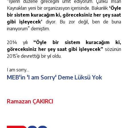
“İşlerin düzene gireceğini ümit ediyorum. Çünkü İnsan
Kaynakları yeni bir organizasyon içerisinde. Bakanlık
‘Öyle
bir sistem kuracağım ki, göreceksiniz her şey saat
gibi işleyecek’
diyor. Bu zor değil, ben de buna
inanıyorum” demiştim.
2014 yılı
“Öyle bir sistem kuracağım ki,
göreceksiniz her şey saat gibi işleyecek”
sözünün
2015’e devrettiği bir yıl oldu.
I am sorry…
MEB'in 'I am Sorry' Deme Lüksü Yok
Ramazan ÇAKIRCI