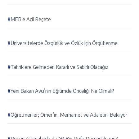
#
MEB’e Acil Reçete
#
Üniversitelerde Özgürlük ve Özlük için Örgütlenme
#
Tahriklere Gelmeden Kararlı ve Sabırlı Olacağız
#
Yeni Bakan Avcı’nın Eğitimde Önceliği Ne Olmalı?
#
Öğretmenler; Ömer’in, Merhamet ve Adaletini Bekliyor
#
Resen Atamalarda da 40 Bin Defa Düşünüldü mü?