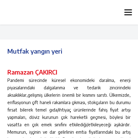
Mutfak yangın yeri
Ramazan ÇAKIRCI
Pandemi sürecinde küresel ekonomideki daralma, enerji
piyasalarındaki dalgalanma ve tedarik zincirindeki
aksaklıklar,gelişmiş ülkelerin önemli bir kısmını sarstı. Ülkemizde,
enflasyonun çift haneli rakamlara çıkması, stokçuların bu durumu
fırsat bilerek temel gıda/ihtiyaç ürünlerinde fahiş fiyat artışı
yapmaları, döviz kurunun çok hareketli geçmesi, böylesi bir
vasatta en çok emek sınıfını etkilediği/etkileyeceği aşikârdır.
Memurun, işçinin ve dar gelirlinin emtia fiyatlarındaki bu artış