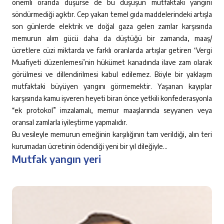
önemli oranda düşürse de bu düşüşün mutfaktaki yangını
söndürmediği açıktır. Cep yakan temel gıda maddelerindeki artışla
son günlerde elektrik ve doğal gaza gelen zamlar karşısında
memurun alım gücü daha da düştüğü bir zamanda, maaş/
ücretlere cüzi miktarda ve farklı oranlarda artışlar getiren ‘Vergi
Muafiyeti düzenlemesi’nin hükümet kanadında ilave zam olarak
görülmesi ve dillendirilmesi kabul edilemez. Böyle bir yaklaşım
mutfaktaki büyüyen yangını görmemektir. Yaşanan kayıplar
karşısında kamu işveren heyeti biran önce yetkili konfederasyonla
“ek protokol” imzalamalı, memur maaşlarında seyyanen veya
oransal zamlarla iyileştirme yapmalıdır.
Bu vesileyle memurun emeğinin karşılığının tam verildiği, alın teri
kurumadan ücretinin ödendiği yeni bir yıl dileğiyle…
Mutfak yangın yeri