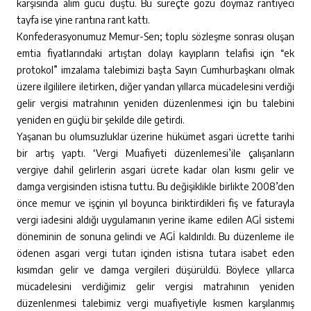
karşısında alım gücü düştü. Bu süreçte gözü doymaz rantiyeci
tayfa ise yine rantına rant kattı.
Konfederasyonumuz Memur-Sen; toplu sözleşme sonrası oluşan
emtia fiyatlarındaki artıştan dolayı kayıpların telafisi için “ek
protokol” imzalama talebimizi başta Sayın Cumhurbaşkanı olmak
üzere ilgililere iletirken, diğer yandan yıllarca mücadelesini verdiği
gelir vergisi matrahının yeniden düzenlenmesi için bu talebini
yeniden en güçlü bir şekilde dile getirdi.
Yaşanan bu olumsuzluklar üzerine hükümet asgari ücrette tarihi
bir artış yaptı. ‘Vergi Muafiyeti düzenlemesi’ile çalışanların
vergiye dahil gelirlerin asgari ücrete kadar olan kısmı gelir ve
damga vergisinden istisna tuttu. Bu değişiklikle birlikte 2008’den
önce memur ve işçinin yıl boyunca biriktirdikleri fiş ve faturayla
vergi iadesini aldığı uygulamanın yerine ikame edilen AGİ sistemi
döneminin de sonuna gelindi ve AGİ kaldırıldı. Bu düzenleme ile
ödenen asgari vergi tutarı içinden istisna tutara isabet eden
kısımdan gelir ve damga vergileri düşürüldü. Böylece yıllarca
mücadelesini verdiğimiz gelir vergisi matrahının yeniden
düzenlenmesi talebimiz vergi muafiyetiyle kısmen karşılanmış