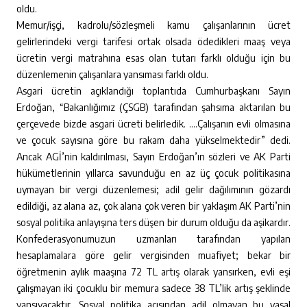
oldu.
Memur/işçi, kadrolu/sözleşmeli kamu çalışanlarının ücret
gelirlerindeki vergi tarifesi ortak olsada ödedikleri maaş veya
ücretin vergi matrahına esas olan tutarı farklı olduğu için bu
düzenlemenin çalışanlara yansıması farklı oldu.
Asgari ücretin açıklandığı toplantıda Cumhurbaşkanı Sayın
Erdoğan, “Bakanlığımız (ÇSGB) tarafından şahsıma aktarılan bu
çerçevede bizde asgari ücreti belirledik. ….Çalışanın evli olmasına
ve çocuk sayısına göre bu rakam daha yükselmektedir” dedi.
Ancak AGİ’nin kaldırılması, Sayın Erdoğan’ın sözleri ve AK Parti
hükümetlerinin yıllarca savunduğu en az üç çocuk politikasına
uymayan bir vergi düzenlemesi; adil gelir dağılımının gözardı
edildiği, az alana az, çok alana çok veren bir yaklaşım AK Parti’nin
sosyal politika anlayışına ters düşen bir durum olduğu da aşikardır.
Konfederasyonumuzun uzmanları tarafından yapılan
hesaplamalara göre gelir vergisinden muafiyet; bekar bir
öğretmenin aylık maaşına 72 TL artış olarak yansırken, evli eşi
çalışmayan iki çocuklu bir memura sadece 38 TL’lik artış şeklinde
yansıyacaktır. Sosyal politika açısından adil olmayan bu yasal