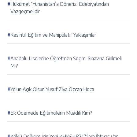
#
Hükümet ‘Yunanistan’a Döneriz’ Edebiyatından
Vazgeçmelidir
#
Kesintili Eğitim ve Manipülatif Yaklaşımlar
#
Anadolu Liselerine Öğretmen Seçimi Sınavına Girilmeli
Mi?
#
Yolun Açık Olsun Yusuf Ziya Özcan Hoca
#
Ek Ödemede Eğitimcilerin Muadili Kim?
#
Köklü Değişim İçin Yeni KHK&#8217;lara İhtiyaç Var