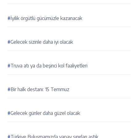
#
İyilik örgütlü gücümüzle kazanacak
#
Gelecek sizinle daha iyi olacak
#
Truva atı ya da beşinci kol faaliyetleri
#
Bir halk destanı: 15 Temmuz
#
Gelecek günler daha güzel olacak
#
Türkiye Buluşmamızda yapay sınırları aştık