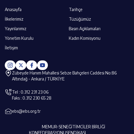
Anasayfa
Tarihçe
İlkelerimiz
Tüzüğümüz
Yayınlarımız
Basın Açıklamaları
Yönetim Kurulu
Kadın Komisyonu
İletişim
Zübeyde Hanım Mahallesi Sebze Bahçeleri Caddesi No:86
Altındağ - Ankara / TÜRKİYE
Tel : 0.312 231 23 06
Faks : 0.312 230 65 28
ebs@ebs.org.tr
MEMUR-SEN
EĞİTİMCİLER BİRLİĞİ
KONFEDERASYONU
SENDİKASI