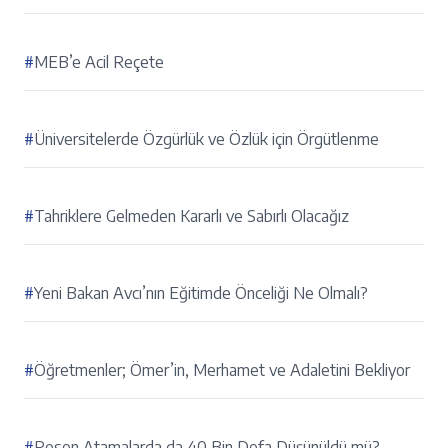
#
MEB’e Acil Reçete
#
Üniversitelerde Özgürlük ve Özlük için Örgütlenme
#
Tahriklere Gelmeden Kararlı ve Sabırlı Olacağız
#
Yeni Bakan Avcı’nın Eğitimde Önceliği Ne Olmalı?
#
Öğretmenler; Ömer’in, Merhamet ve Adaletini Bekliyor
#
Resen Atamalarda da 40 Bin Defa Düşünüldü mü?