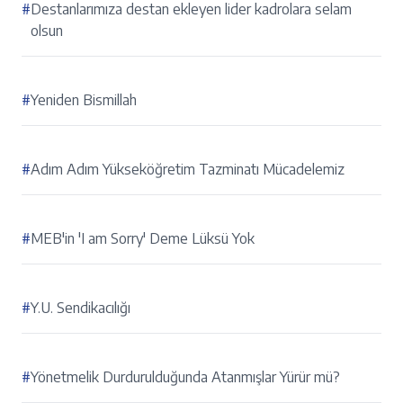
#
Destanlarımıza destan ekleyen lider kadrolara selam
olsun
#
Yeniden Bismillah
#
Adım Adım Yükseköğretim Tazminatı Mücadelemiz
#
MEB'in 'I am Sorry' Deme Lüksü Yok
#
Y.U. Sendikacılığı
#
Yönetmelik Durdurulduğunda Atanmışlar Yürür mü?