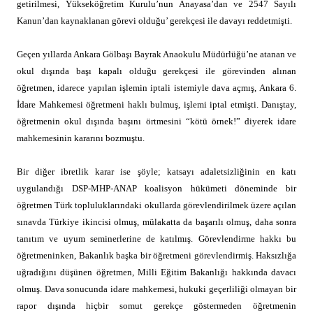
getirilmesi, Yükseköğretim Kurulu’nun Anayasa’dan ve 2547 Sayılı
Kanun’dan kaynaklanan görevi olduğu’ gerekçesi ile davayı reddetmişti.
Geçen yıllarda Ankara Gölbaşı Bayrak Anaokulu Müdürlüğü’ne atanan ve
okul dışında başı kapalı olduğu gerekçesi ile görevinden alınan
öğretmen, idarece yapılan işlemin iptali istemiyle dava açmış, Ankara 6.
İdare Mahkemesi öğretmeni haklı bulmuş, işlemi iptal etmişti. Danıştay,
öğretmenin okul dışında başını örtmesini “kötü örnek!” diyerek idare
mahkemesinin kararını bozmuştu.
Bir diğer ibretlik karar ise şöyle; katsayı adaletsizliğinin en katı
uygulandığı DSP-MHP-ANAP koalisyon hükümeti döneminde bir
öğretmen Türk topluluklarındaki okullarda görevlendirilmek üzere açılan
sınavda Türkiye ikincisi olmuş, mülakatta da başarılı olmuş, daha sonra
tanıtım ve uyum seminerlerine de katılmış. Görevlendirme hakkı bu
öğretmeninken, Bakanlık başka bir öğretmeni görevlendirmiş. Haksızlığa
uğradığını düşünen öğretmen, Milli Eğitim Bakanlığı hakkında davacı
olmuş. Dava sonucunda idare mahkemesi, hukuki geçerliliği olmayan bir
rapor dışında hiçbir somut gerekçe göstermeden öğretmenin