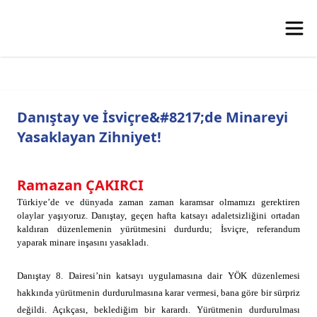
Danıştay ve İsviçre&#8217;de Minareyi
Yasaklayan Zihniyet!
Ramazan ÇAKIRCI
Türkiye’de ve dünyada zaman zaman karamsar olmamızı gerektiren
olaylar yaşıyoruz. Danıştay, geçen hafta katsayı adaletsizliğini ortadan
kaldıran düzenlemenin yürütmesini durdurdu; İsviçre, referandum
yaparak minare inşasını yasakladı.
Danıştay 8. Dairesi’nin katsayı uygulamasına dair YÖK düzenlemesi
hakkında yürütmenin durdurulmasına karar vermesi, bana göre bir sürpriz
değildi. Açıkçası, beklediğim bir karardı. Yürütmenin durdurulması