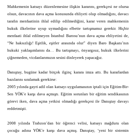
Mahkemenin katsayı düzenlemesine ilişkin kararını, gerekçesi ne olursa
olsun, davacının dava açma konusunda ehliyeti olup olmadığını, davacı
tarafın menfaatinin ihlal edilip edilmediğini, karar veren mahkemenin
hukuk ilkelerine uyup uymadığını elbette tartışmamız gerekir. Hiçbir
menfaati ihlal edilmeyen İstanbul Barosu’nun dava açma ehliyetini de,
“Ne haksızlığı! Eşitlik, eşitler arasında olur” diyen Baro Başkanı’nın
hukuki yaklaşımlarını da… Bu tartışmayı, önyargısız, hukuk ilkelerini
çiğnemeden, vicdanlarımızın sesini dinleyerek yapacağız.
Danıştay, bugüne kadar birçok ilginç karara imza attı. Bu kararlardan
bazılarını sıralamak gerekirse:
2005 yılında gayri adil olan katsayı uygulamasının iptali için Eğitim-Bir-
Sen YÖK’e karşı dava açmıştı. Eğitim sorunları bir eğitim sendikasının
görevi iken, dava açma yetkisi olmadığı gerekçesi ile Danıştay davayı
reddetmişti.
2008 yılında Trabzon’dan bir öğrenci velisi, katsayı mağduru olan
çocuğu adına YÖK’e karşı dava açmış. Danıştay, ‘yeni bir sistemin