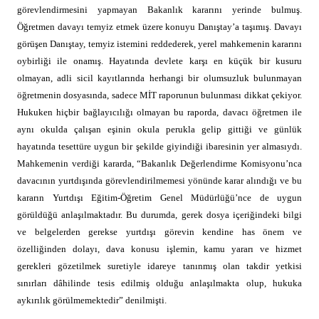
görevlendirmesini yapmayan Bakanlık kararını yerinde bulmuş.
Öğretmen davayı temyiz etmek üzere konuyu Danıştay’a taşımış. Davayı
görüşen Danıştay, temyiz istemini reddederek, yerel mahkemenin kararını
oybirliği ile onamış. Hayatında devlete karşı en küçük bir kusuru
olmayan, adli sicil kayıtlarında herhangi bir olumsuzluk bulunmayan
öğretmenin dosyasında, sadece MİT raporunun bulunması dikkat çekiyor.
Hukuken hiçbir bağlayıcılığı olmayan bu raporda, davacı öğretmen ile
aynı okulda çalışan eşinin okula perukla gelip gittiği ve günlük
hayatında tesettüre uygun bir şekilde giyindiği ibaresinin yer almasıydı.
Mahkemenin verdiği kararda, “Bakanlık Değerlendirme Komisyonu’nca
davacının yurtdışında görevlendirilmemesi yönünde karar alındığı ve bu
kararın Yurtdışı Eğitim-Öğretim Genel Müdürlüğü’nce de uygun
görüldüğü anlaşılmaktadır. Bu durumda, gerek dosya içeriğindeki bilgi
ve belgelerden gerekse yurtdışı görevin kendine has önem ve
özelliğinden dolayı, dava konusu işlemin, kamu yararı ve hizmet
gerekleri gözetilmek suretiyle idareye tanınmış olan takdir yetkisi
sınırları dâhilinde tesis edilmiş olduğu anlaşılmakta olup, hukuka
aykırılık görülmemektedir” denilmişti.