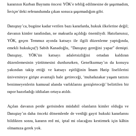
kararının Kurban Bayramı öncesi YÖK’e tebliğ edilmesine de şaşırmadım,
İsviçre’deki referandumda çıkan sonuca şaşırmadığım gibi.
Danıştay’ca, bugüne kadar verilen bazı kararlarda, hukuk ilkelerine değil;
davanın kimler tarafından, ne maksatla açıldığı önemliydi. Hatırlarsınız,
YÖK, geçen Temmuz ayında katsayı ile ilgili düzenleme yaptığında,
emekli hukukçu(!) Sabih Kanadoğlu, “Danıştay gereğini yapar” demişti.
Danıştay, YÖK’ün katsayı adaletsizliğini ortadan kaldıran
düzenlemesinin yürütmesini durdururken, Genelkurmay’ın da konuyu
yakından takip ettiği ve katsayı eşitliğinin İmam Hatip liselilerini
üniversiteye girişte avantajlı hale getireceği, ‘muhafazakar yaşam tarzını
benimseyenlerin kamusal alanda varlıklarını genişleteceği’ belirtilen bir
rapor hazırladığı iddiaları ortaya atıldı.
Açılan davanın perde gerisinden müdahil olanların kimler olduğu ve
Danıştay’ın daha önceki dönemlerde de verdiği gayri hukuki kararlarını
bildikten sonra, kararın red mi, iptal mi olacağını kestirmek için kâhin
olmamıza gerek yok.